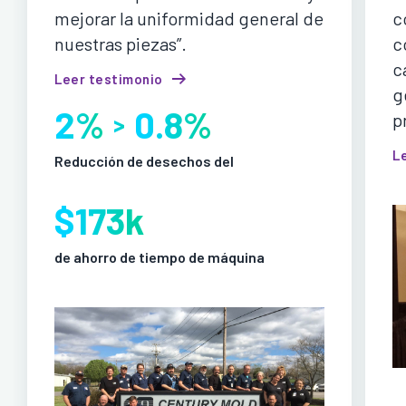
mejorar la uniformidad general de
c
nuestras piezas”.
c
c
Leer testimonio
g
2%
0.8%
p
>
L
Reducción de desechos del
$173k
de ahorro de tiempo de máquina