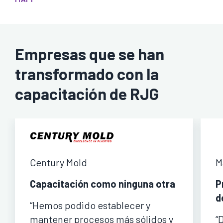
Empresas que se han
transformado con la
capacitación de RJG
Century Mold
M
Capacitación como ninguna otra
P
d
“Hemos podido establecer y
mantener procesos más sólidos y
“