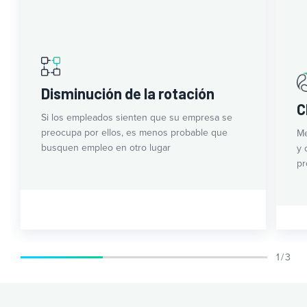
Disminución de la rotación
C
Si los empleados sienten que su empresa se
preocupa por ellos, es menos probable que
Me
busquen empleo en otro lugar
y 
pr
1 / 3