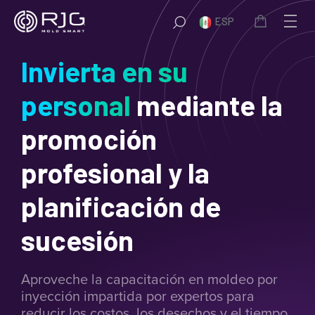
Saltar
ESP
al
contenido
Invierta en su
personal
mediante la
promoción
profesional y la
planificación de
sucesión
Aproveche la capacitación en moldeo por
inyección impartida por expertos para
reducir los costos, los desechos y el tiempo