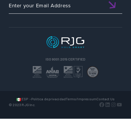
ISO 9001:2015 CERTIFIED
ESP
Política de privacidad
Terms/Impressum
Contact Us
Facebook
LinkedIn
Instagra
YouTu
© 2023 RJG Inc.