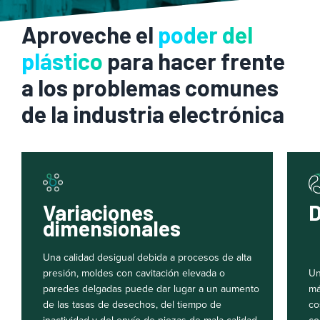
Aproveche el
poder del
plástico
para hacer frente
a los problemas comunes
de la industria electrónica
Variaciones
D
dimensionales
Una calidad desigual debida a procesos de alta
presión, moldes con cavitación elevada o
Un
paredes delgadas puede dar lugar a un aumento
má
de las tasas de desechos, del tiempo de
co