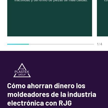
inactividad y del envío de piezas de mala calidad.
co
1 / 4
Cómo ahorran dinero los
moldeadores de la industria
electrónica con RJG