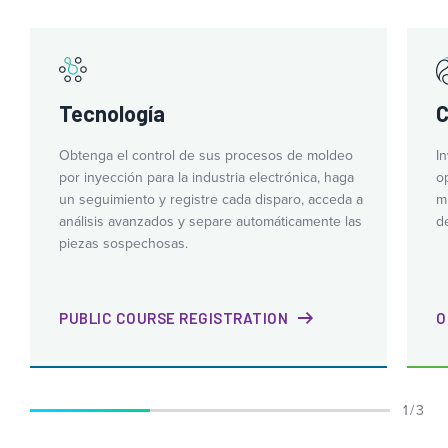
Tecnología
C
Obtenga el control de sus procesos de moldeo
I
por inyección para la industria electrónica, haga
o
un seguimiento y registre cada disparo, acceda a
m
análisis avanzados y separe automáticamente las
d
piezas sospechosas.
PUBLIC COURSE REGISTRATION
O
1 / 3