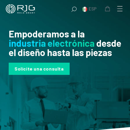
Saltar
ESP
al
contenido
Empoderamos a la
industria electrónica
desde
el diseño hasta las piezas
Solicite una consulta