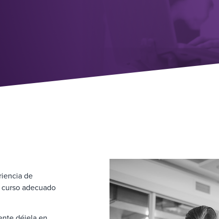
riencia de
l curso adecuado
ente déjela en