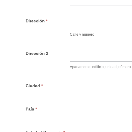
Dirección
*
Calle y número
Dirección 2
Apartamento, edificio, unidad, número in
Ciudad
*
País
*