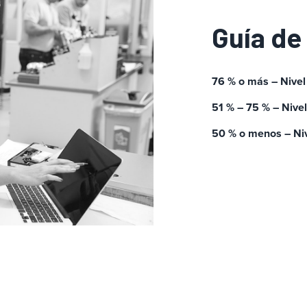
Guía de
76 % o más – Nive
51 % – 75 % – Nive
50 % o menos – Ni