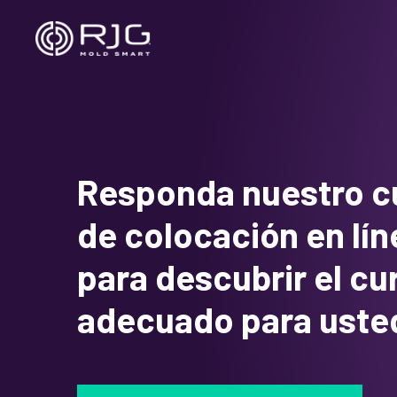
Saltar
al
contenido
Responda nuestro c
de colocación en lín
para descubrir el cu
adecuado para uste