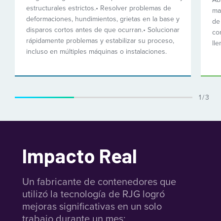
estructurales estrictos.
• Resolver problemas de
mat
deformaciones, hundimientos, grietas en la base y
de
disparos cortos antes de que ocurran.
• Solucionar
co
rápidamente problemas y estabilizar su proceso,
ll
incluso en múltiples máquinas o instalaciones.
1 / 3
Impacto Real
Un fabricante de contenedores que
utilizó la tecnología de RJG logró
mejoras significativas en un solo
trabajo durante un mes: