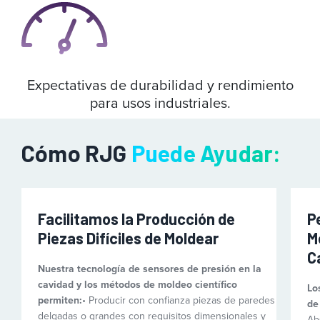
Expectativas de durabilidad y rendimiento
para usos industriales.
Cómo RJG
Puede Ayudar:
Facilitamos la Producción de
P
Piezas Difíciles de Moldear
M
C
Nuestra tecnología de sensores de presión en la
cavidad y los métodos de moldeo científico
Lo
permiten:
• Producir con confianza piezas de paredes
de
delgadas o grandes con requisitos dimensionales y
Ab