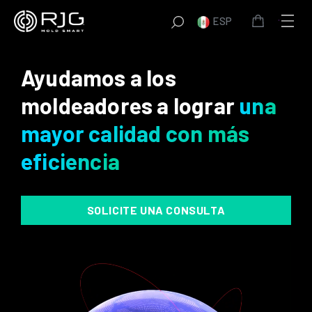
Saltar
ESP
al
contenido
Ayudamos a los
moldeadores a lograr
una
mayor calidad con más
eficiencia
SOLICITE UNA CONSULTA