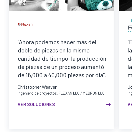
“Ahora podemos hacer más del
“
doble de piezas en la misma
l
cantidad de tiempo: la producción
d
de piezas de un proceso aumentó
l
de 16,000 a 40,000 piezas por día”.
m
Christopher Weaver
J
Ingeniero de proyectos, FLEXAN LLC / MEDRON LLC
In
VER SOLUCIONES
V