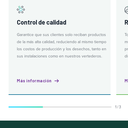
Control de calidad
R
Garantice que sus clientes solo reciban productos
T
de la más alta calidad, reduciendo al mismo tiempo
m
los costos de producción y los desechos, tanto en
p
sus instalaciones como en nuestros vertederos.
d
Más información
M
1 / 3