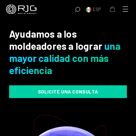
Saltar
ESP
al
contenido
Ayudamos a los
moldeadores a lograr
una
mayor calidad con más
eficiencia
SOLICITE UNA CONSULTA