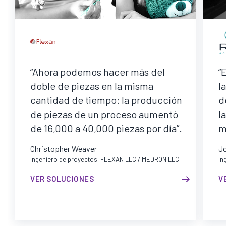
“Ahora podemos hacer más del
“
doble de piezas en la misma
l
cantidad de tiempo: la producción
d
de piezas de un proceso aumentó
l
de 16,000 a 40,000 piezas por día”.
m
Christopher Weaver
J
Ingeniero de proyectos, FLEXAN LLC / MEDRON LLC
In
VER SOLUCIONES
V