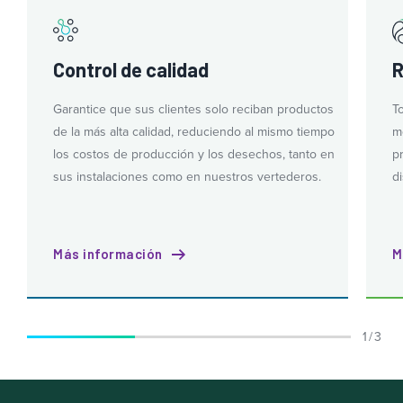
Control de calidad
R
Garantice que sus clientes solo reciban productos
T
de la más alta calidad, reduciendo al mismo tiempo
m
los costos de producción y los desechos, tanto en
p
sus instalaciones como en nuestros vertederos.
d
Más información
M
1 / 3