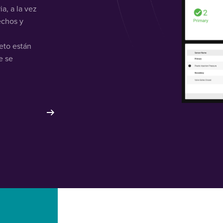
a, a la vez
echos y
eto están
e se