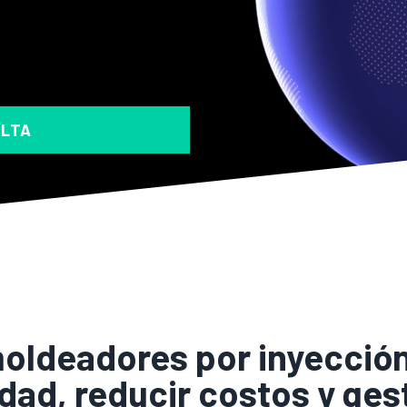
ULTA
moldeadores por inyección
idad, reducir costos y ge