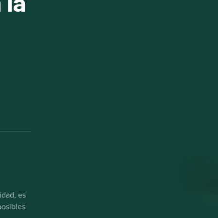
 la
idad, es
osibles