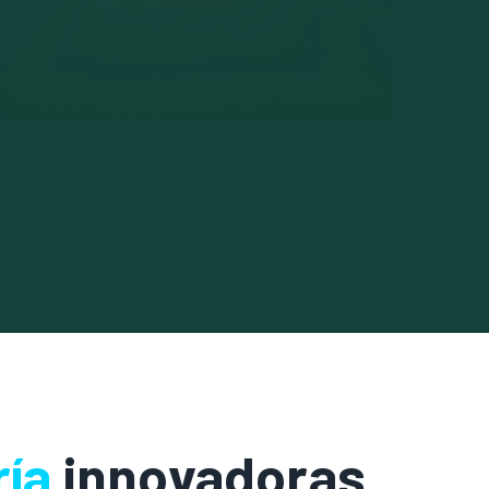
ría
innovadoras