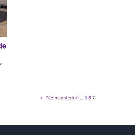
de
,
«
Página anterior
1
…
5
6
7