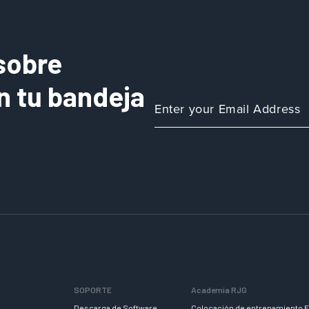
sobre
n tu bandeja
SOPORTE
Academia RJG
Descarga de Software
Colocación de entrenamiento E