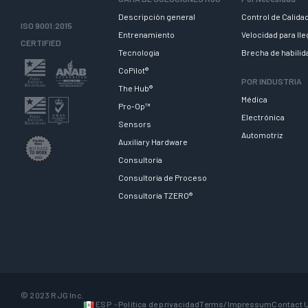
Descripción general
Control de Calida
ISO 9001:2015
Entrenamiento
Velocidad para ll
CERTIFIED
Tecnologia
Brecha de habili
CoPilot®
POR INDUSTRIA
The Hub®
Médica
Pro-Op™
Electrónica
Sensors
Automotriz
Auxiliary Hardware
Consultoría
Consultoría de Proceso
Consultoría TZERO®
© 2023 RJG Inc.
ESP
Política de privacidad
Terms/Impressum
Contact 