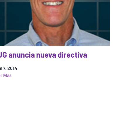
G anuncia nueva directiva
il 7, 2014
:
r Mas
RJG
anuncia
nueva
directiva