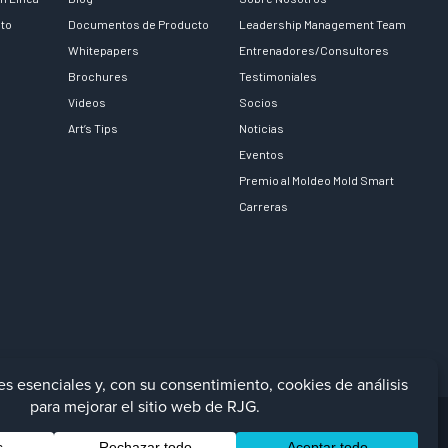
nto
Documentos de Producto
Leadership Management Team
Whitepapers
Entrenadores/Consultores
Brochures
Testimoniales
Videos
Socios
Art’s Tips
Noticias
Eventos
Premio al Moldeo Mold Smart
Carreras
Facebook
LinkedIn
Instagra
YouTu