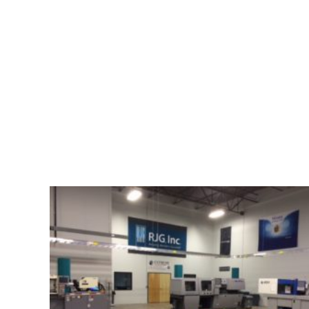
3D
Printers
Donated
to
Local
Schools