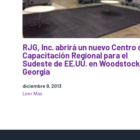
RJG, Inc. abrirá un nuevo Centro 
Capacitación Regional para el
Sudeste de EE.UU. en Woodstock
Georgia
diciembre 9, 2013
:
Leer Mas
RJG,
Inc.
abrirá
un
nuevo