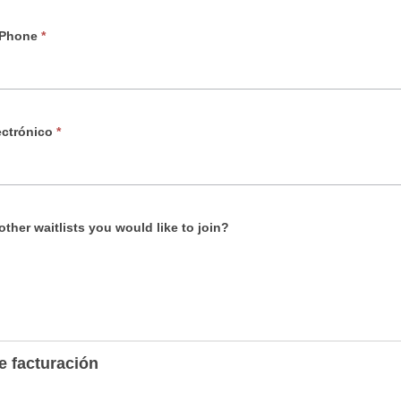
 Phone
*
ectrónico
*
other waitlists you would like to join?
e facturación