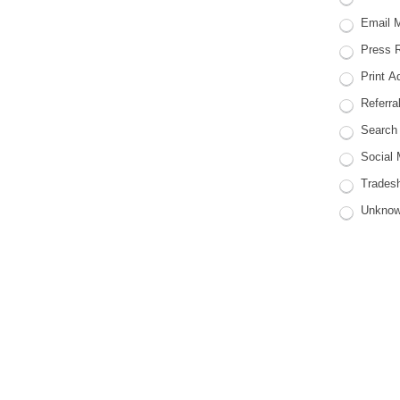
Email M
Press R
Print Ad
Referra
Search 
Social 
Tradesh
Unkno