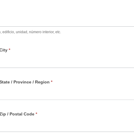
edificio, unidad, número interior, etc.
City
*
State / Province / Region
*
Zip / Postal Code
*