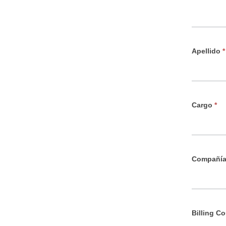
Apellido
*
Cargo
*
Compañí
Billing C