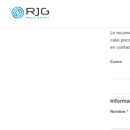
Saltar
al
contenido
Le recome
caso poco
en contac
l
Curso
a
l
i
s
t
Informa
a
d
Nombre
*
e
e