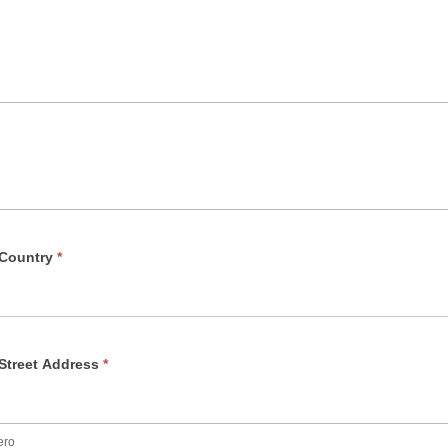
 Country
*
Street Address
*
ero