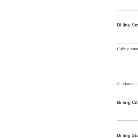
Billing S
Calle y núm
Apartamento, 
Billing Ci
Billing St