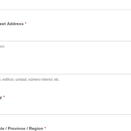
treet Address
*
ero
edificio, unidad, número interior, etc.
ty
*
ate / Province / Region
*