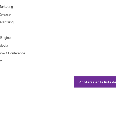
arketing
elease
vertising
l
Engine
Media
ow / Conference
wn
Anotarse en la lista d