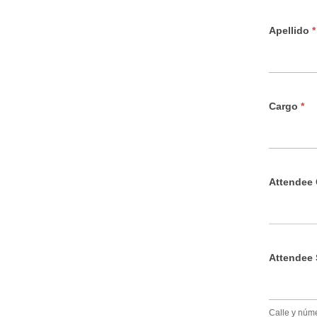
s
p
Apellido
*
e
r
a
Cargo
*
Attendee
Attendee 
Calle y núm