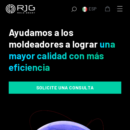
Saltar
ESP
al
contenido
Ayudamos a los
moldeadores a lograr
una
mayor calidad con más
eficiencia
SOLICITE UNA CONSULTA