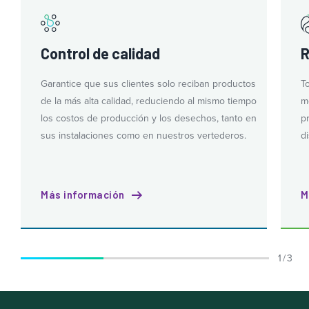
Control de calidad
R
Garantice que sus clientes solo reciban productos
T
de la más alta calidad, reduciendo al mismo tiempo
m
los costos de producción y los desechos, tanto en
p
sus instalaciones como en nuestros vertederos.
d
Más información
M
1 / 3