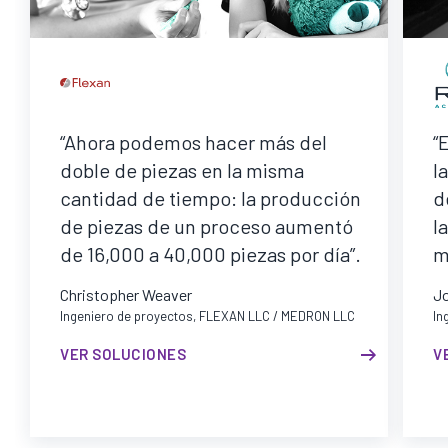
“Ahora podemos hacer más del
“
doble de piezas en la misma
l
cantidad de tiempo: la producción
d
de piezas de un proceso aumentó
l
de 16,000 a 40,000 piezas por día”.
m
Christopher Weaver
J
Ingeniero de proyectos, FLEXAN LLC / MEDRON LLC
In
VER SOLUCIONES
V