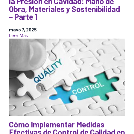
la Presión en Cavidad: Mano de
Sostenibilidad
Obra, Materiales y Sostenibilidad
–
– Parte 1
Parte
2
mayo 7, 2025
:
Leer Mas
Título
de
la
Serie:
El
ROI
Oculto
de
la
Presión
en
Cavidad:
Mano
de
Cómo Implementar Medidas
Obra,
Materiales
Efectivas de Control de Calidad en