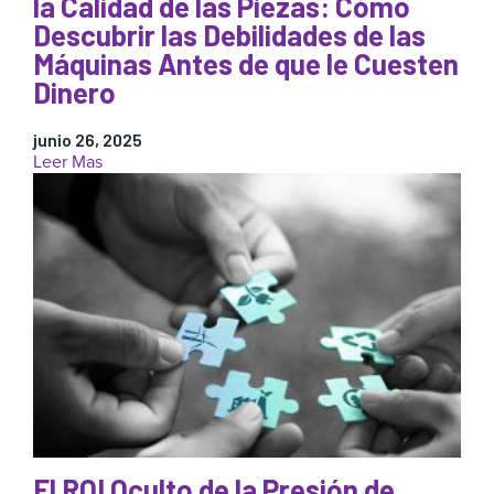
la Calidad de las Piezas: Cómo
Descubrir las Debilidades de las
Máquinas Antes de que le Cuesten
Dinero
junio 26, 2025
:
Leer Mas
3
Pruebas
Críticas
para
Mantener
la
Calidad
de
las
Piezas:
Cómo
Descubrir
las
Debilidades
El ROI Oculto de la Presión de
de