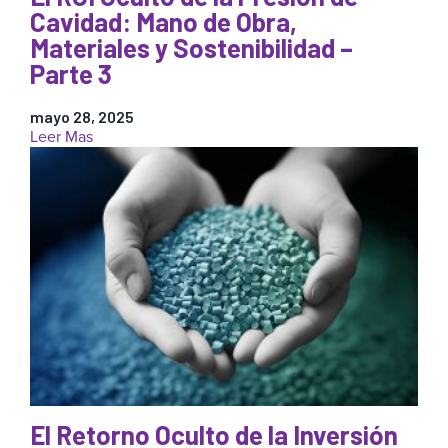
las
Cavidad: Mano de Obra,
Máquinas
Materiales y Sostenibilidad –
Antes
Parte 3
de
que
le
mayo 28, 2025
:
Leer Mas
Cuesten
El
Dinero
ROI
Oculto
de
la
Presión
de
Cavidad:
Mano
de
Obra,
Materiales
y
Sostenibilidad
El Retorno Oculto de la Inversión
–