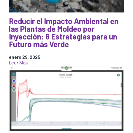
Reducir el Impacto Ambiental en
las Plantas de Moldeo por
Inyección: 6 Estrategias para un
Futuro más Verde
enero 29, 2025
:
Leer Mas
Reducir
el
Impacto
Ambiental
en
las
Plantas
de
Moldeo
por
Inyección: