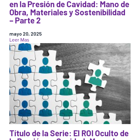
Parte
en la Presión de Cavidad: Mano de
3
Obra, Materiales y Sostenibilidad
– Parte 2
mayo 20, 2025
:
Leer Mas
El
Retorno
Oculto
de
la
Inversión
en
la
Presión
de
Cavidad:
Mano
de
Obra,
Título de la Serie: El ROI Oculto de
Materiales
y