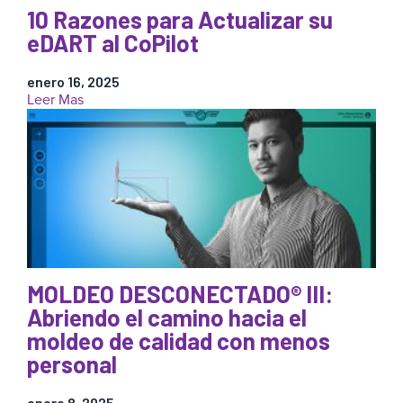
6
10 Razones para Actualizar su
Estrategias
para
eDART al CoPilot
un
Futuro
enero 16, 2025
más
:
Leer Mas
Verde
10
Razones
para
Actualizar
su
eDART
al
CoPilot
MOLDEO DESCONECTADO® III:
Abriendo el camino hacia el
moldeo de calidad con menos
personal
enero 8, 2025