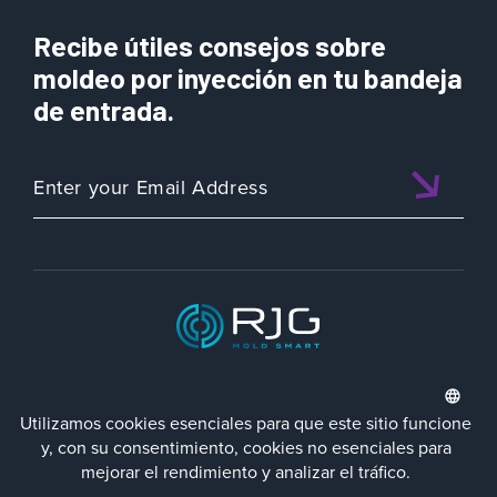
Solucionar
9
Recibe útiles consejos sobre
Defectos
Comunes
moldeo por inyección en tu bandeja
en
de entrada.
Piezas
Moldeadas
por
Inyección
ISO 9001:2015 CERTIFIED