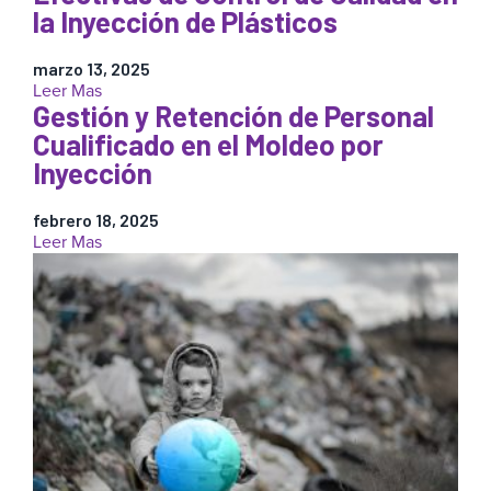
y
la Inyección de Plásticos
Sostenibilidad
–
marzo 13, 2025
Parte
:
Leer Mas
1
Gestión y Retención de Personal
Cómo
Implementar
Cualificado en el Moldeo por
Medidas
Inyección
Efectivas
de
Control
febrero 18, 2025
:
Leer Mas
de
Gestión
Calidad
y
en
Retención
la
de
Inyección
Personal
de
Cualificado
Plásticos
en
el
Moldeo
por
Inyección