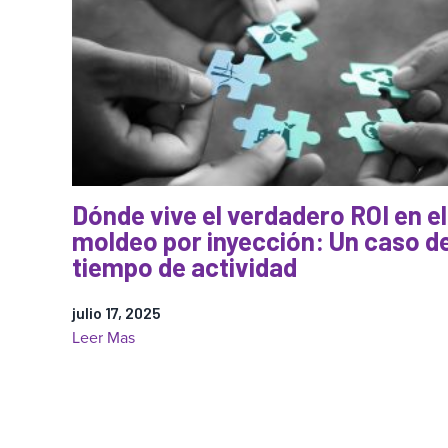
de
la
presión
en
la
cavidad
está
cambiando
la
Dónde vive el verdadero ROI en el
fabricación
moldeo por inyección: Un caso d
de
tiempo de actividad
plásticos:
Permitiendo
julio 17, 2025
el
:
Leer Mas
uso
Dónde
de
vive
materiales
el
reciclados
verdadero