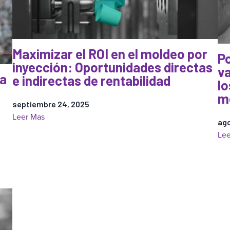
por
inyección
automatizado:
un
Maximizar el ROI en el moldeo por
Po
potente
inyección: Oportunidades directas
va
enfoque
la
e indirectas de rentabilidad
lo
científico
m
con
septiembre 24, 2025
DECOUPLED
:
Leer Mas
ago
MOLDING®
Maximizar
Lee
que
el
conduce
ROI
a
en
la
el
autonomía
moldeo
de
por
los
inyección:
moldeadores.