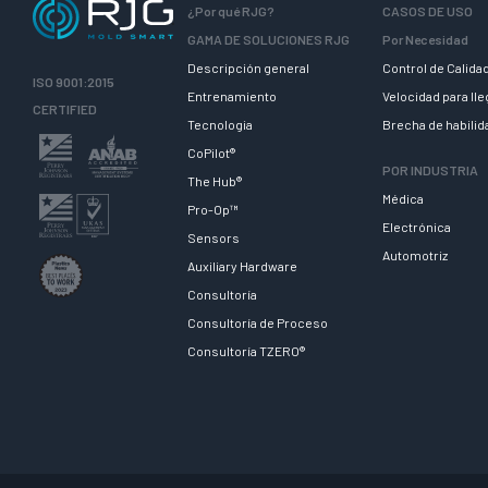
¿Por qué RJG?
CASOS DE USO
GAMA DE SOLUCIONES RJG
Por Necesidad
Descripción general
Control de Calida
ISO 9001:2015
Entrenamiento
Velocidad para ll
CERTIFIED
Tecnologia
Brecha de habili
CoPilot®
POR INDUSTRIA
The Hub®
Médica
Pro-Op™
Electrónica
Sensors
Automotriz
Auxiliary Hardware
Consultoría
Consultoría de Proceso
Consultoría TZERO®