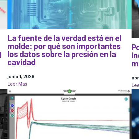
La fuente de la verdad está en el
molde: por qué son importantes
Po
los datos sobre la presión en la
l
in
cavidad
m
junio 1, 2026
abr
:
Leer Mas
Lee
La
fuente
de
la
verdad
está
en