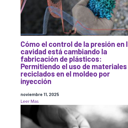
moldeo
por
inyección
(y
cuánto
le
Cómo el control de la presión en 
están
cavidad está cambiando la
costando
fabricación de plásticos:
realmente)
Permitiendo el uso de materiales
reciclados en el moldeo por
inyección
noviembre 11, 2025
:
Leer Mas
Cómo
el
control