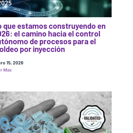
pieza
no
es
un
o que estamos construyendo en
indicador
26: el camino hacia el control
fiable
utónomo de procesos para el
de
oldeo por inyección
la
calidad
ro 15, 2026
del
:
r Mas
moldeo
Lo
por
que
inyección
estamos
construyendo
en
2026:
el
camino