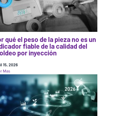
r qué el peso de la pieza no es un
dicador fiable de la calidad del
oldeo por inyección
il 15, 2026
:
r Mas
Por
qué
el
peso
de
la