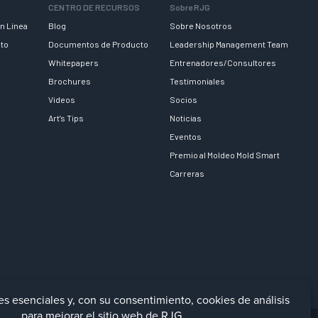
CENTRO DE RECURSOS
Sobre RJG
n Línea
Blog
Sobre Nosotros
nto
Documentos de Producto
Leadership Management Team
Whitepapers
Entrenadores/Consultores
Brochures
Testimoniales
Videos
Socios
Art’s Tips
Noticias
Eventos
Premio al Moldeo Mold Smart
Carreras