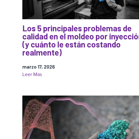
para
el
moldeo
Los 5 principales problemas de
por
calidad en el moldeo por inyecci
inyección
(y cuánto le están costando
sin
realmente)
perder
el
marzo 17, 2026
control
:
Leer Mas
del
Los
proceso
5
principales
problemas
de
calidad
en
el