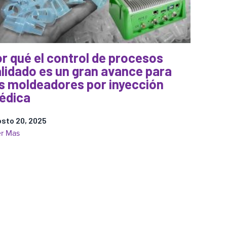
hacia
el
control
autónomo
r qué el control de procesos
de
lidado es un gran avance para
procesos
para
s moldeadores por inyección
el
édica
moldeo
por
sto 20, 2025
inyección
:
r Mas
Por
qué
el
control
de
procesos
validado