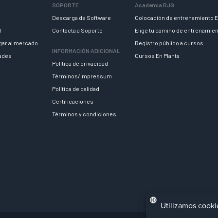
SOPORTE
Academia RJG
Descarga de Software
Colocación de entrenamiento E
d
Contacta a Soporte
Elige tu camino de entrenamie
egar al mercado
Registro público a cursos
INFORMACIÓN ADICIONAL
dades
Cursos En Planta
Política de privacidad
Términos/Impressum
Política de calidad
Certificaciones
Términos y condiciones