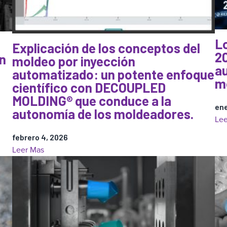
el
molde:
por
L
Explicación de los conceptos del
qué
20
ón
moldeo por inyección
son
a
automatizado: un potente enfoque
importantes
m
científico con DECOUPLED
los
MOLDING® que conduce a la
datos
ene
autonomía de los moldeadores.
sobre
Lee
la
presión
febrero 4, 2026
:
Leer Mas
en
Explicación
la
de
cavidad
los
conceptos
del
moldeo