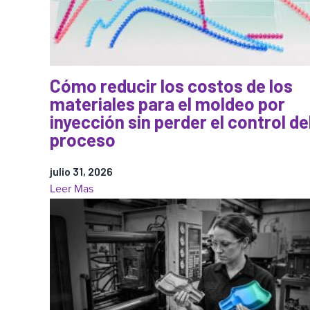
Cómo reducir los costos de los
materiales para el moldeo por
inyección sin perder el control de
proceso
julio 31, 2026
:
Leer Mas
Cómo
reducir
los
costos
de
los
materiales