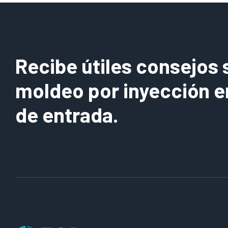
en
ROI
el
en
moldeo
el
por
moldeo
inyección
por
Recibe útiles consejos 
inyección:
Un
moldeo por inyección e
caso
de entrada.
de
tiempo
de
actividad