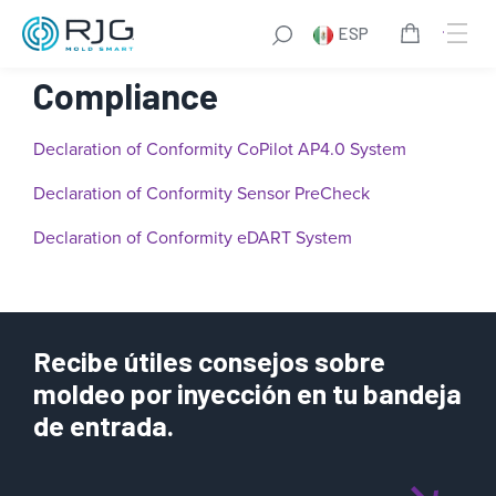
Saltar
ESP
al
contenido
Compliance
Declaration of Conformity CoPilot AP4.0 System
Declaration of Conformity Sensor PreCheck
Declaration
of Conformity eDART System
Recibe útiles consejos sobre
moldeo por inyección en tu bandeja
de entrada.