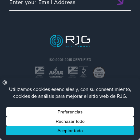
ISO 9001:2015 CERTIFIED
ESP
Política de privacidad
Terms/Impressum
Contact Us
Facebook
LinkedIn
Instagra
YouTu
© 2023 RJG Inc.