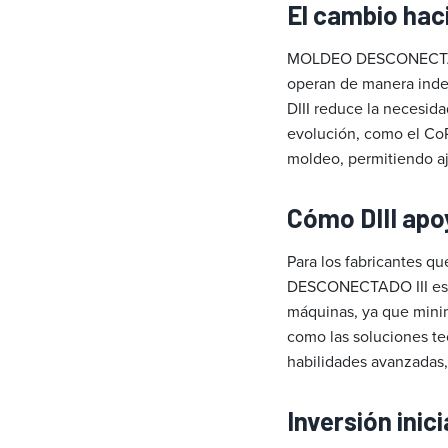
El cambio hac
MOLDEO DESCONECTADO 
operan de manera inde
DIII reduce la necesid
evolución, como el CoPi
moldeo, permitiendo aj
Cómo DIII apo
Para los fabricantes q
DESCONECTADO III es u
máquinas, ya que minim
como las soluciones te
habilidades avanzadas,
Inversión inic