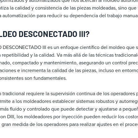
 optimizados y automatizados que nos acercan al moldeo autóno
tiza la calidad y consistencia de las piezas moldeadas, sino que
 automatización para reducir su dependencia del trabajo manual
OLDEO DESCONECTADO III?
 DESCONECTADO III es un enfoque científico del moldeo que s
repetibilidad y la calidad. Va más allá de las técnicas tradiciona
enado, compactado y mantenimiento, asegurando un control prec
aciones e incrementa la calidad de las piezas, incluso en entor
onsistentes son fundamentales.
tradicional requiere la supervisión continua de los operadores p
ermite a los moldeadores establecer sistemas robustos y autorreg
más fluido y controlado que puede detectar y ajustarse a pequeñ
on DIII, los moldeadores por inyección pueden reducir los costos
gran medida de los operadores para realizar ajustes en el proce