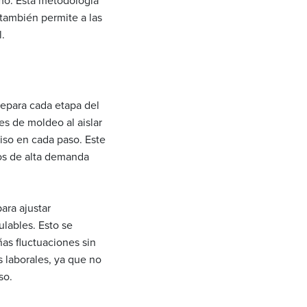
mo. Esta metodología
 también permite a las
.
epara cada etapa del
les de moldeo al aislar
iso en cada paso. Este
nos de alta demanda
ara ajustar
ulables. Esto se
as fluctuaciones sin
 laborales, ya que no
so.