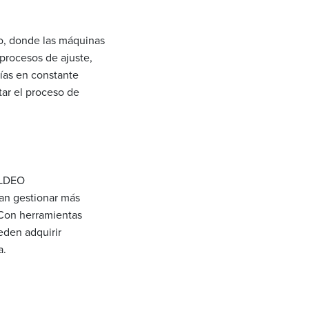
, donde las máquinas
procesos de ajuste,
gías en constante
tar el proceso de
MOLDEO
an gestionar más
 Con herramientas
eden adquirir
a.