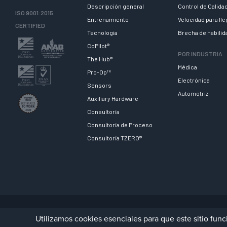
Descripción general
Control de Calida
ISO 9001:2015
Entrenamiento
Velocidad para ll
CERTIFIED
Tecnologia
Brecha de habili
CoPilot®
POR INDUSTRIA
The Hub®
Médica
Pro-Op™
Electrónica
Sensors
Automotriz
Auxiliary Hardware
Consultoría
Consultoría de Proceso
Consultoría TZERO®
© 2023 RJG Inc.
ESP
Política de privacidad
Terms/Impressum
Contact 