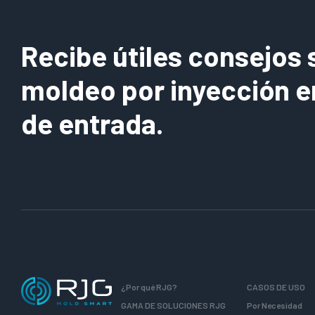
Recibe útiles consejos 
moldeo por inyección e
de entrada.
¿Por qué RJG?
CASOS DE USO
GAMA DE SOLUCIONES RJG
Por Necesidad