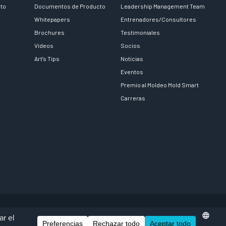
nto
Documentos de Producto
Leadership Management Team
Whitepapers
Entrenadores/Consultores
Brochures
Testimoniales
Videos
Socios
Art’s Tips
Noticias
Eventos
Premio al Moldeo Mold Smart
Carreras
Facebook
LinkedIn
Instagra
YouTu