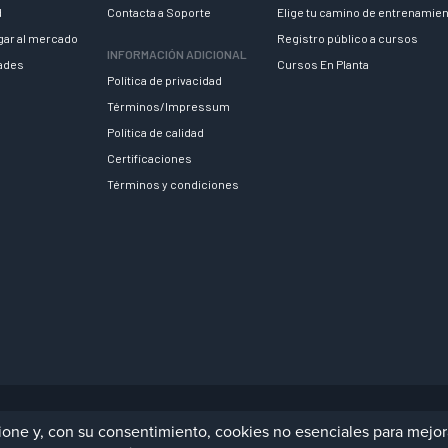
d
Contacta a Soporte
Elige tu camino de entrenamie
egar al mercado
Registro público a cursos
INFORMACIÓN ADICIONAL
dades
Cursos En Planta
Política de privacidad
Términos/Impressum
Política de calidad
Certificaciones
Términos y condiciones
Us