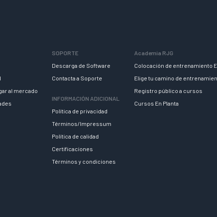
SOPORTE
Academia RJG
Descarga de Software
Colocación de entrenamiento E
d
Contacta a Soporte
Elige tu camino de entrenamie
egar al mercado
Registro público a cursos
INFORMACIÓN ADICIONAL
dades
Cursos En Planta
Política de privacidad
Términos/Impressum
Política de calidad
Certificaciones
Términos y condiciones