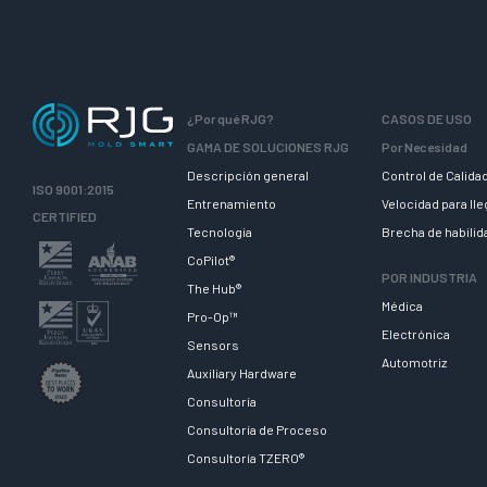
o
u
l
d
i
¿Por qué RJG?
CASOS DE USO
n
GAMA DE SOLUCIONES RJG
Por Necesidad
g
Descripción general
Control de Calida
ISO 9001:2015
:
Entrenamiento
Velocidad para ll
CERTIFIED
P
Tecnologia
Brecha de habili
e
CoPilot®
POR INDUSTRIA
t
The Hub®
Médica
e
Pro-Op™
r
Electrónica
Sensors
b
Automotriz
Auxiliary Hardware
o
Consultoría
r
Consultoría de Proceso
o
Consultoría TZERO®
u