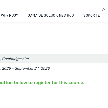
ance Moulding: Peterboro
re, 2026-09-21
Why RJG?
GAMA DE SOLUCIONES RJG
SOPORTE
, Cambridgeshire
, 2026 – September 24, 2026
utton below to register for this course.