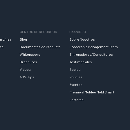
CENTRO DE RECURSOS
Sobre RJG
n Línea
Blog
Sobre Nosotros
nto
Documentos de Producto
Leadership Management Team
Whitepapers
Entrenadores/Consultores
Brochures
Testimoniales
Videos
Socios
Art’s Tips
Noticias
Eventos
Premio al Moldeo Mold Smart
Carreras