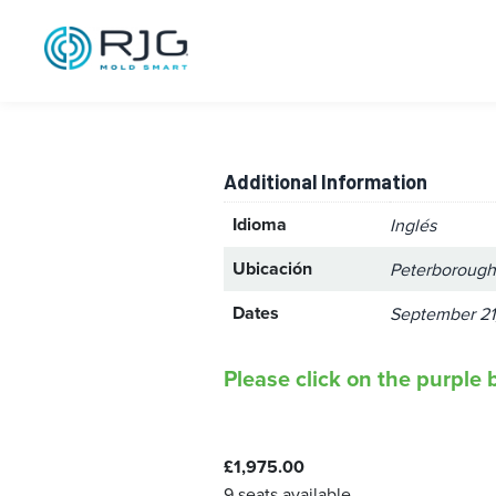
High Perform
Cambridgeshi
Additional Information
Idioma
Inglés
Ubicación
Peterborough
Dates
September 21
Please click on the purple b
£
1,975.00
9 seats available