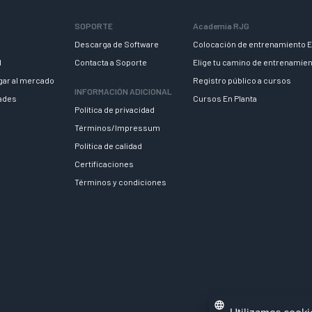
SOPORTE
Academia RJG
Descarga de Software
Colocación de entrenamiento E
d
Contacta a Soporte
Elige tu camino de entrenamie
egar al mercado
Registro público a cursos
INFORMACIÓN ADICIONAL
dades
Cursos En Planta
Política de privacidad
Términos/Impressum
Política de calidad
Certificaciones
Términos y condiciones