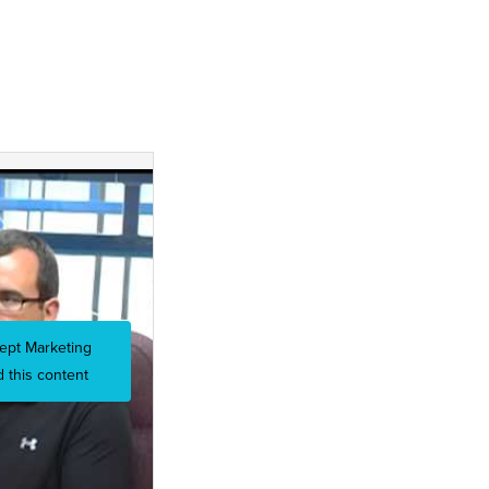
cept Marketing
 this content