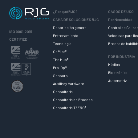
¿Por qué RJG?
CASOS DE USO
GAMA DE SOLUCIONES RJG
Por Necesidad
Descripción general
Control de Calida
ISO 9001:2015
Entrenamiento
Velocidad para ll
CERTIFIED
Tecnologia
Brecha de habili
CoPilot®
POR INDUSTRIA
The Hub®
Médica
Pro-Op™
Electrónica
Sensors
Automotriz
Auxiliary Hardware
Consultoría
Consultoría de Proceso
Consultoría TZERO®