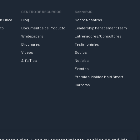
CENTRO DE RECURSOS
Sobre RJG
n Línea
Blog
Sobre Nosotros
nto
Documentos de Producto
Leadership Management Team
Whitepapers
Entrenadores/Consultores
Brochures
Testimoniales
Videos
Socios
Art’s Tips
Noticias
Eventos
Premio al Moldeo Mold Smart
Carreras