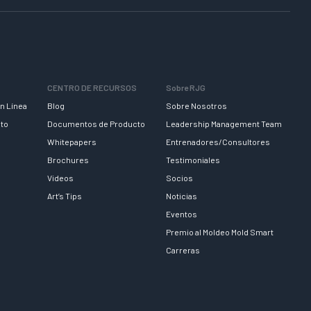
CENTRO DE RECURSOS
Sobre RJG
n Línea
Blog
Sobre Nosotros
nto
Documentos de Producto
Leadership Management Team
Whitepapers
Entrenadores/Consultores
Brochures
Testimoniales
Videos
Socios
Art’s Tips
Noticias
Eventos
Premio al Moldeo Mold Smart
Carreras