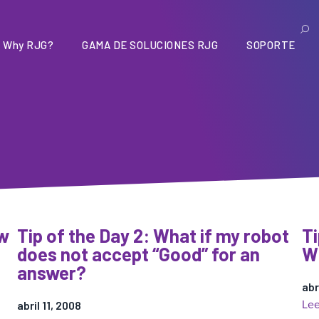
Why RJG?
GAMA DE SOLUCIONES RJG
SOPORTE
ew
Tip of the Day 2: What if my robot
Ti
does not accept “Good” for an
Wh
answer?
abr
Lee
abril 11, 2008