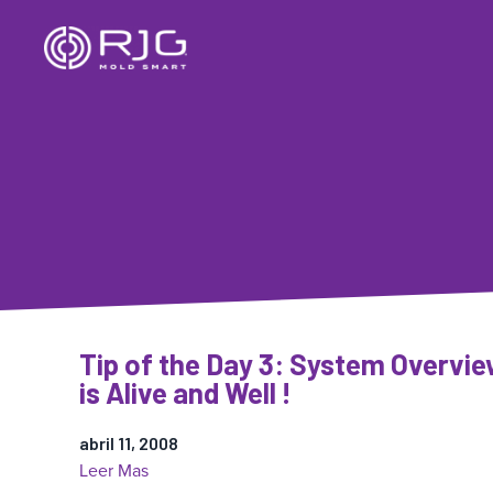
Saltar
al
contenido
Tip of the Day 3: System Overvi
is Alive and Well !
abril 11, 2008
:
Leer Mas