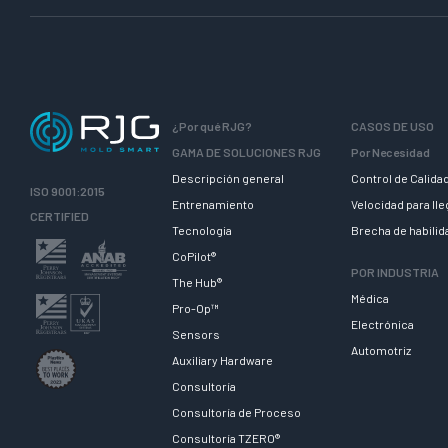
¿Por qué RJG?
CASOS DE USO
GAMA DE SOLUCIONES RJG
Por Necesidad
Descripción general
Control de Calida
ISO 9001:2015
Entrenamiento
Velocidad para ll
CERTIFIED
Tecnologia
Brecha de habili
CoPilot®
POR INDUSTRIA
The Hub®
Médica
Pro-Op™
Electrónica
Sensors
Automotriz
Auxiliary Hardware
Consultoría
Consultoría de Proceso
Consultoría TZERO®