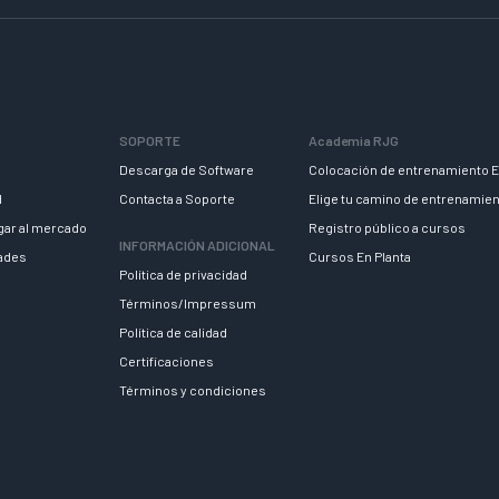
SOPORTE
Academia RJG
Descarga de Software
Colocación de entrenamiento E
d
Contacta a Soporte
Elige tu camino de entrenamie
egar al mercado
Registro público a cursos
INFORMACIÓN ADICIONAL
dades
Cursos En Planta
Política de privacidad
Términos/Impressum
Política de calidad
Certificaciones
Términos y condiciones