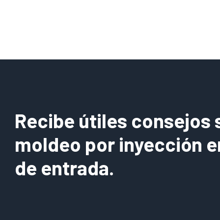
Tip
of
the
Day
3:
System
Overview
is
Alive
and
Recibe útiles consejos 
Well
!
moldeo por inyección e
de entrada.