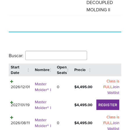
DECOUPLED
MOLDING II
Buscar:
Start
Open
Nombre
Precio
Date
Seats
Class is
Master
2026/12/01
0
$
4,495.00
FULL
Join
Molder® I
Waitlist
Master
2027/01/19
$
4,495.00
REGISTER
Molder® I
Class is
Master
2026/08/11
0
$
4,495.00
FULL
Join
Molder® I
Waitlist