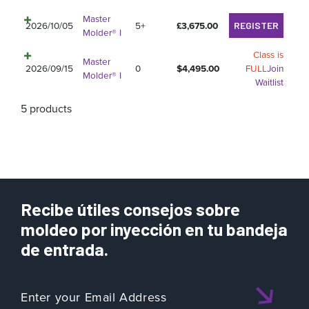
Master
2026/10/05
5+
£
3,675.00
REGISTER
Molder® I
Class is
Master
2026/09/15
0
$
4,495.00
FULL
Join
Molder® I
Waitlist
5 products
Recibe útiles consejos sobre
moldeo por inyección en tu bandeja
de entrada.