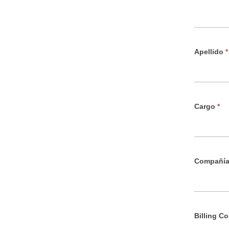
Apellido
*
Cargo
*
Compañí
Billing C