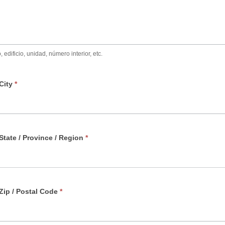
edificio, unidad, número interior, etc.
City
*
State / Province / Region
*
Zip / Postal Code
*