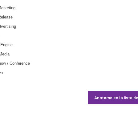
arketing
elease
vertising
l
Engine
Media
ow / Conference
wn
Anotarse en la lista d