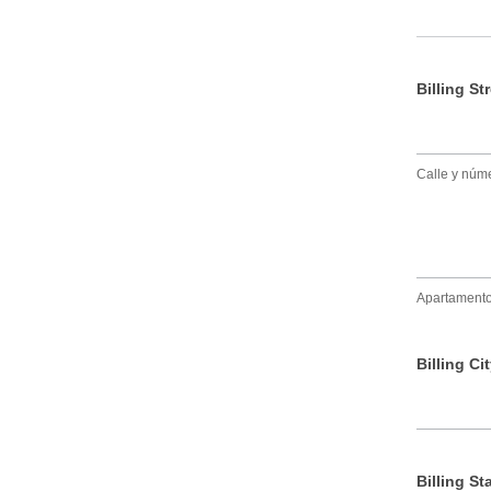
Billing S
Calle y núm
Apartamento, 
Billing Ci
Billing St