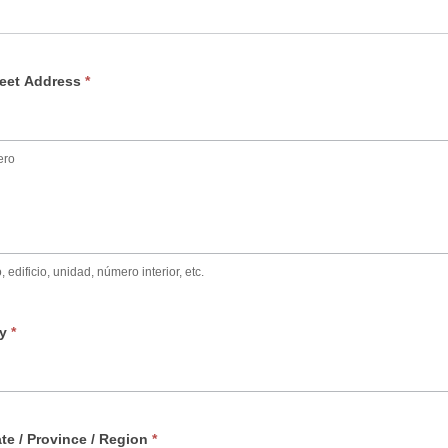
treet Address
*
ero
edificio, unidad, número interior, etc.
ty
*
ate / Province / Region
*