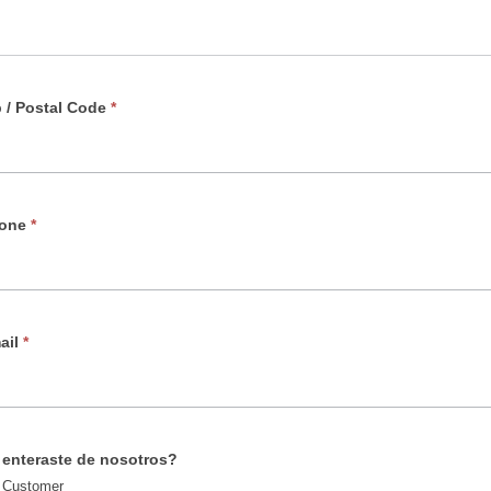
p / Postal Code
*
hone
*
ail
*
enteraste de nosotros?
 Customer