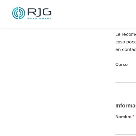
Saltar
al
contenido
Le recome
caso poco
en contac
l
Curso
a
l
i
s
t
Informa
a
d
Nombre
*
e
e