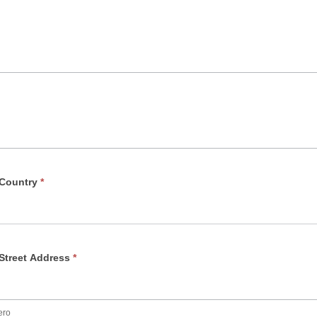
 Country
*
Street Address
*
ero