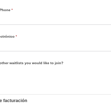
 Phone
*
ectrónico
*
other waitlists you would like to join?
e facturación