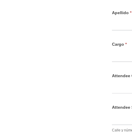
s
p
Apellido
*
e
r
a
Cargo
*
Attendee
Attendee 
Calle y núm