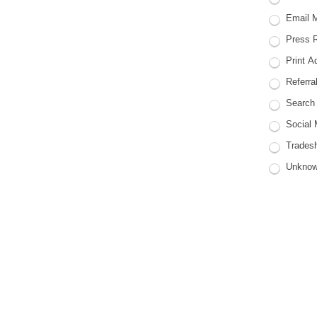
Email M
Press R
Print Ad
Referra
Search 
Social 
Tradesh
Unkno