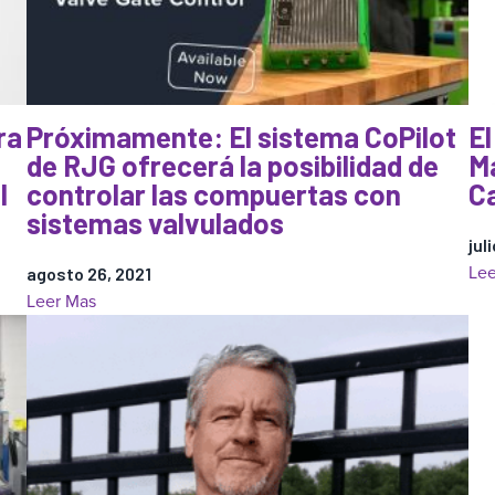
ra
Próximamente: El sistema CoPilot
El
de RJG ofrecerá la posibilidad de
M
l
controlar las compuertas con
C
sistemas valvulados
jul
Lee
agosto 26, 2021
:
Leer Mas
Próximamente:
El
sistema
CoPilot
de
RJG
ofrecerá