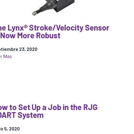
Qué
Decidimos
Cambiarla)
he Lynx® Stroke/Velocity Sensor
s Now More Robust
tiembre 23, 2020
:
r Mas
The
Lynx®
Stroke/Velocity
Sensor
is
Now
w to Set Up a Job in the RJG
More
DART System
Robust
io 5, 2020