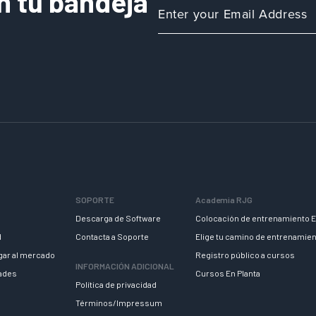
n tu bandeja
SOPORTE
Academia RJG
Descarga de Software
Colocación de entrenamiento E
d
Contacta a Soporte
Elige tu camino de entrenamie
egar al mercado
Registro público a cursos
INFORMACIÓN ADICIONAL
dades
Cursos En Planta
Política de privacidad
Términos/Impressum