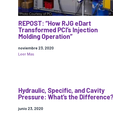
primer
Premio
Anual
REPOST: “How RJG eDart
de
Transformed PCI’s Injection
Moldeo
Molding Operation”
Inteligente
a
noviembre 23, 2020
nivel
:
Leer Mas
mundial
REPOST:
de
“How
RJG
RJG
eDart
Transformed
Hydraulic, Specific, and Cavity
PCI’s
Pressure: What’s the Difference
Injection
Molding
junio 23, 2020
Operation”