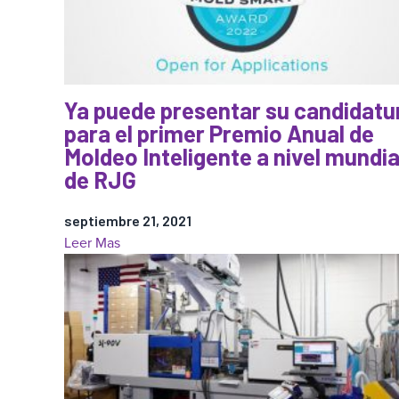
Ya puede presentar su candidatu
para el primer Premio Anual de
Moldeo Inteligente a nivel mundia
de RJG
septiembre 21, 2021
:
Leer Mas
Ya
puede
presentar
su
candidatura
para
el