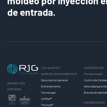
moldeo por inyección e
de entrada.
¿Por qué RJG?
CASOS DE USO
GAMA DE SOLUCIONES RJG
Por Necesidad
Descripción general
Control de Calida
ISO 9001:2015
Entrenamiento
Velocidad para ll
CERTIFIED
Tecnologia
Brecha de habili
CoPilot®
POR INDUSTRIA
The Hub®