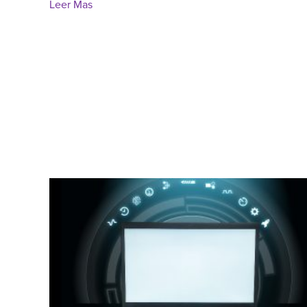
:
Leer Mas
Hydraulic,
Specific,
and
Cavity
Pressure:
What’s
the
Difference?