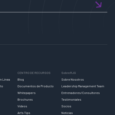
CENTRO DE RECURSOS
Sobre RJG
n Línea
Blog
Sobre Nosotros
nto
Documentos de Producto
Leadership Management Team
Whitepapers
Entrenadores/Consultores
Brochures
Testimoniales
Videos
Socios
Art’s Tips
Noticias