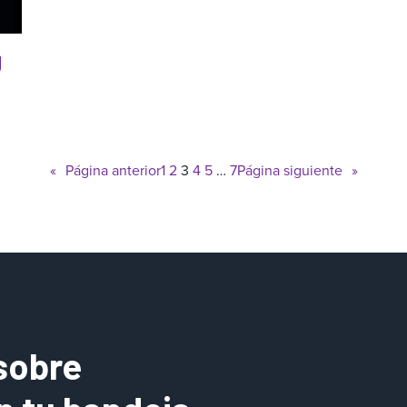
g
«
Página anterior
1
2
3
4
5
…
7
Página siguiente
»
sobre