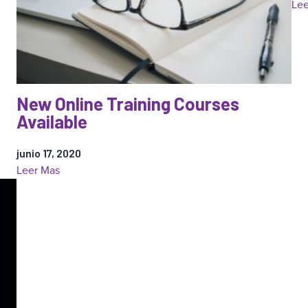
Lee
heavy
heart
that
we
announce
the
New Online Training Courses
unexpected
Available
and
sudden
junio 17, 2020
passing
:
Leer Mas
of
New
our
Online
friend
Training
and
Courses
teammate,
Available
John
Knipp.