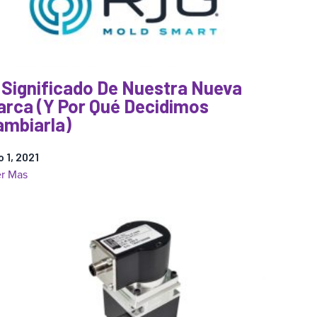
 Significado De Nuestra Nueva
arca (Y Por Qué Decidimos
ambiarla)
io 1, 2021
:
r Mas
El
Significado
De
Nuestra
Nueva
Marca
(Y
Por