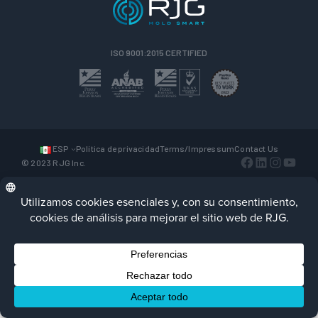
ISO 9001:2015 CERTIFIED
ESP
Política de privacidad
Terms/Impressum
Contact Us
Facebook
LinkedIn
Instagra
YouTu
© 2023 RJG Inc.