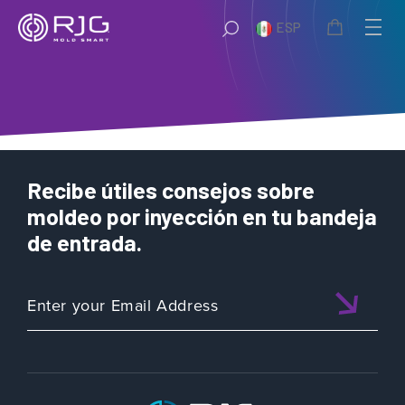
Saltar
ESP
al
contenido
Recibe útiles consejos sobre
moldeo por inyección en tu bandeja
de entrada.