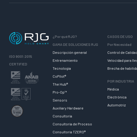
¿Por qué RJG?
CASOS DE USO
GAMA DE SOLUCIONES RJG
Por Necesidad
Descripción general
Control de Calida
ISO 9001:2015
Entrenamiento
Velocidad para ll
CERTIFIED
Tecnologia
Brecha de habili
CoPilot®
POR INDUSTRIA
The Hub®
Médica
Pro-Op™
Electrónica
Sensors
Automotriz
Auxiliary Hardware
Consultoría
Consultoría de Proceso
Consultoría TZERO®