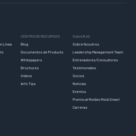
CENTRO DE RECURSOS
Sobre RJG
n Línea
Blog
Sobre Nosotros
nto
Documentos de Producto
Leadership Management Team
Whitepapers
Entrenadores/Consultores
Brochures
Testimoniales
Videos
Socios
Art’s Tips
Noticias
Eventos
Premio al Moldeo Mold Smart
Carreras