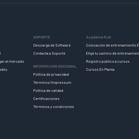
SOPORTE
Academia RJG
Descarga de Software
Colocación de entrenamiento E
d
Contacta a Soporte
Elige tu camino de entrenamie
egar al mercado
Registro público a cursos
INFORMACIÓN ADICIONAL
dades
Cursos En Planta
Política de privacidad
Términos/Impressum
Política de calidad
Certificaciones
Términos y condiciones