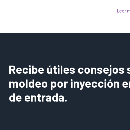
a
Leer 
Recibe útiles consejos 
moldeo por inyección e
de entrada.