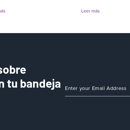
más
Leer más
sobre
n tu bandeja