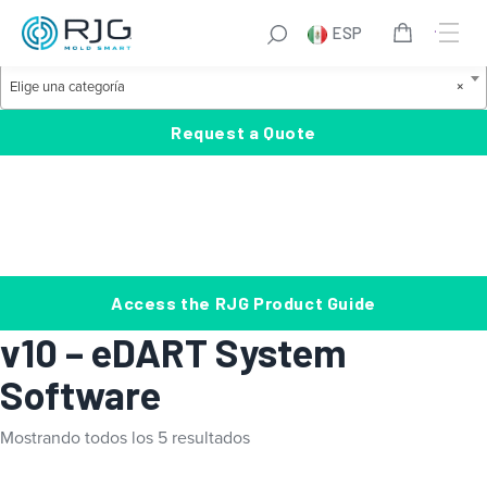
Saltar
S
ESP
al
e
Product Categories
contenido
a
E
Elige una categoría
×
r
l
c
i
Request a Quote
h
g
e
u
n
a
c
Access the RJG Product Guide
a
v10 – eDART System
t
e
Software
g
o
Mostrando todos los 5 resultados
r
í