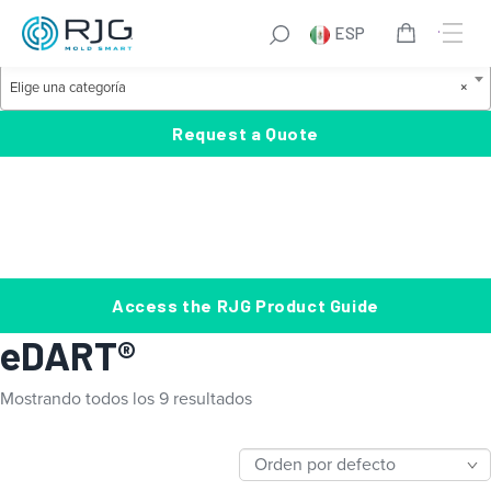
Saltar
S
ESP
al
e
Product Categories
contenido
a
E
Elige una categoría
×
r
l
c
i
Request a Quote
h
g
e
u
n
a
c
Access the RJG Product Guide
a
eDART®
t
e
Mostrando todos los 9 resultados
g
o
r
í