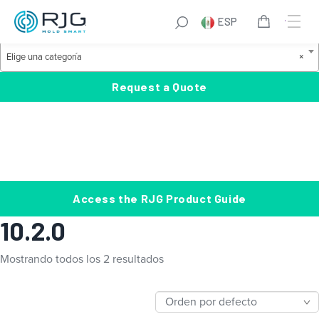
Saltar
S
ESP
al
e
Product Categories
contenido
a
E
Elige una categoría
×
r
l
c
i
Request a Quote
h
g
e
u
n
a
c
Access the RJG Product Guide
a
10.2.0
t
e
Mostrando todos los 2 resultados
g
o
r
í