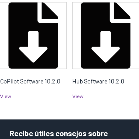
a
CoPilot Software 10.2.0
Hub Software 10.2.0
View
View
Recibe útiles consejos sobre