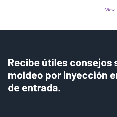
a
View
Recibe útiles consejos 
moldeo por inyección e
de entrada.