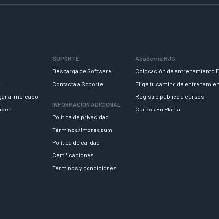
SOPORTE
Academia RJG
Descarga de Software
Colocación de entrenamiento E
d
Contacta a Soporte
Elige tu camino de entrenamie
egar al mercado
Registro público a cursos
INFORMACIÓN ADICIONAL
dades
Cursos En Planta
Política de privacidad
Términos/Impressum
Política de calidad
Certificaciones
Términos y condiciones