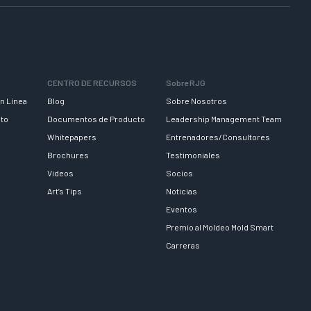
CENTRO DE RECURSOS
Sobre RJG
n Línea
Blog
Sobre Nosotros
nto
Documentos de Producto
Leadership Management Team
Whitepapers
Entrenadores/Consultores
Brochures
Testimoniales
Videos
Socios
Art’s Tips
Noticias
Eventos
Premio al Moldeo Mold Smart
Carreras