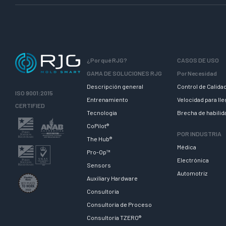
¿Por qué RJG?
CASOS DE USO
GAMA DE SOLUCIONES RJG
Por Necesidad
Descripción general
Control de Calida
ISO 9001:2015
Entrenamiento
Velocidad para ll
CERTIFIED
Tecnologia
Brecha de habili
CoPilot®
POR INDUSTRIA
The Hub®
Médica
Pro-Op™
Electrónica
Sensors
Automotriz
Auxiliary Hardware
Consultoría
Consultoría de Proceso
Consultoría TZERO®