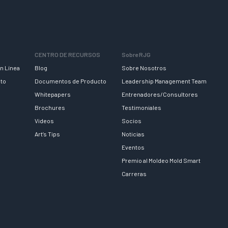
CENTRO DE RECURSOS
Sobre RJG
n Línea
Blog
Sobre Nosotros
nto
Documentos de Producto
Leadership Management Team
Whitepapers
Entrenadores/Consultores
Brochures
Testimoniales
Videos
Socios
Art’s Tips
Noticias
Eventos
Premio al Moldeo Mold Smart
Carreras