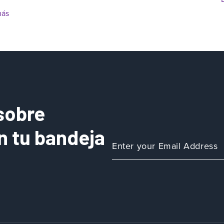
más
sobre
n tu bandeja