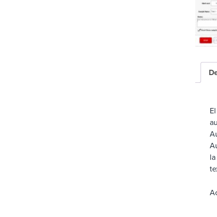
a
De
El
au
Au
Au
la
te
Ac