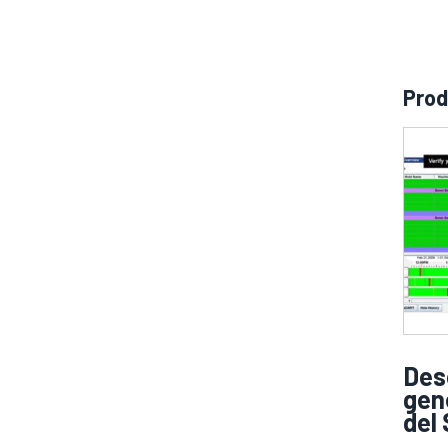
Prod
Des
gen
del