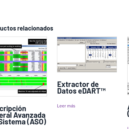
uctos relacionados
Extractor de
Datos eDART™
Leer más
cripción
eral Avanzada
 Sistema (ASO)