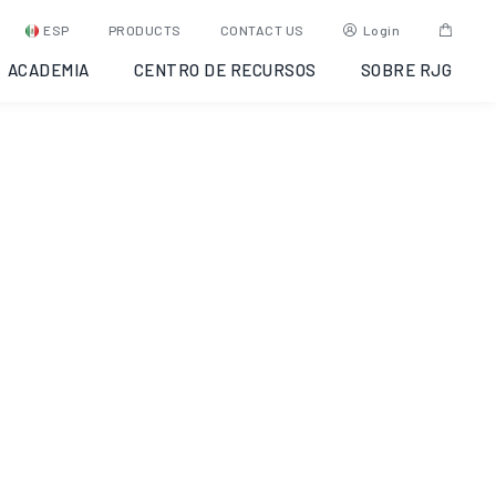
Auto Correlator
ESP
PRODUCTS
CONTACT US
Login
ACADEMIA
CENTRO DE RECURSOS
SOBRE RJG
SKU:
fasd
Categoría:
Software para Windows