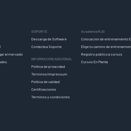
SOPORTE
Academia RJG
Descarga de Software
Colocación de entrenamiento E
d
Contacta a Soporte
Elige tu camino de entrenamie
egar al mercado
Registro público a cursos
INFORMACIÓN ADICIONAL
dades
Cursos En Planta
Política de privacidad
Términos/Impressum
Política de calidad
Certificaciones
Términos y condiciones