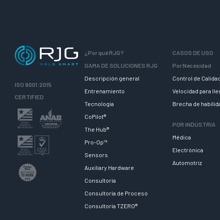
¿Por qué RJG?
CASOS DE USO
GAMA DE SOLUCIONES RJG
Por Necesidad
Descripción general
Control de Calida
ISO 9001:2015
Entrenamiento
Velocidad para ll
CERTIFIED
Tecnologia
Brecha de habili
CoPilot®
POR INDUSTRIA
The Hub®
Médica
Pro-Op™
Electrónica
Sensors
Automotriz
Auxiliary Hardware
Consultoría
Consultoría de Proceso
Consultoría TZERO®