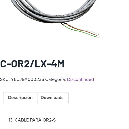
a
C-OR2/LX-4M
SKU:
Y6UJ9A00023S
Categoría:
Discontinued
Descripción
Downloads
13′ CABLE PARA OR2-S