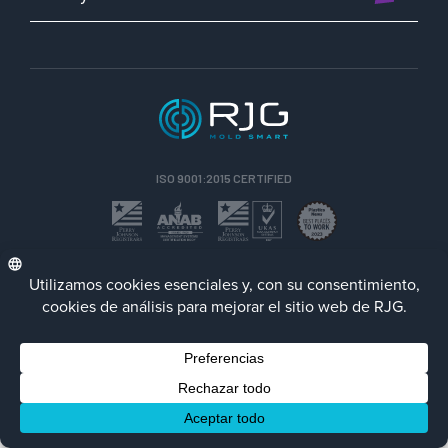
ISO 9001:2015 CERTIFIED
ESP
Política de privacidad
Terms/Impressum
Contact Us
Facebook
LinkedIn
Instagra
YouTu
© 2023 RJG Inc.