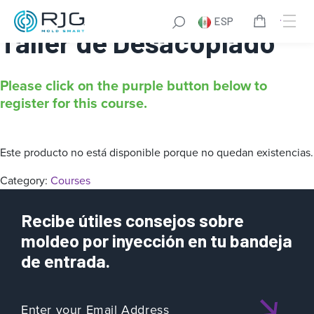
DECOUPLED MOLDING®
ESP
Taller de Desacoplado
Please click on the purple button below to
register for this course.
Este producto no está disponible porque no quedan existencias.
Category:
Courses
Recibe útiles consejos sobre
moldeo por inyección en tu bandeja
de entrada.