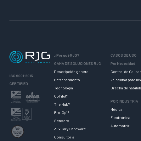
¿Por qué RJG?
CASOS DE USO
GAMA DE SOLUCIONES RJG
Por Necesidad
Descripción general
Control de Calida
ISO 9001:2015
Entrenamiento
Velocidad para ll
CERTIFIED
Tecnologia
Brecha de habili
CoPilot®
POR INDUSTRIA
The Hub®
Médica
Pro-Op™
Electrónica
Sensors
Automotriz
Auxiliary Hardware
Consultoría