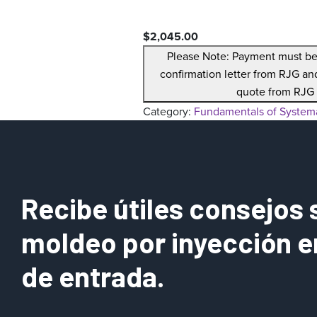
$
2,045.00
Please Note: Payment must be 
confirmation letter from RJG an
quote from RJG 
Category:
Fundamentals of Systema
Recibe útiles consejos 
moldeo por inyección e
de entrada.