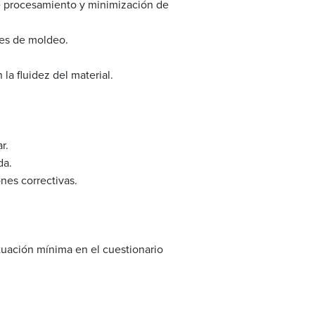
e procesamiento y minimización de
des de moldeo.
 la fluidez del material.
r.
da.
ones correctivas.
tuación mínima en el cuestionario