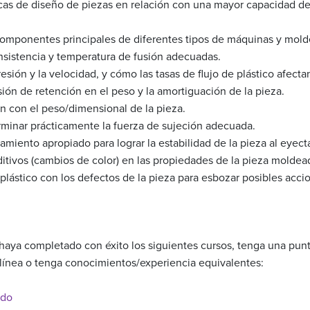
icas de diseño de piezas en relación con una mayor capacidad d
 componentes principales de diferentes tipos de máquinas y mol
sistencia y temperatura de fusión adecuadas.
resión y la velocidad, y cómo las tasas de flujo de plástico afectan
sión de retención en el peso y la amortiguación de la pieza.
n con el peso/dimensional de la pieza.
rminar prácticamente la fuerza de sujeción adecuada.
miento apropiado para lograr la estabilidad de la pieza al eyecta
ditivos (cambios de color) en las propiedades de la pieza moldea
 plástico con los defectos de la pieza para esbozar posibles acci
haya completado con éxito los siguientes cursos, tenga una pun
línea o tenga conocimientos/experiencia equivalentes:
ado