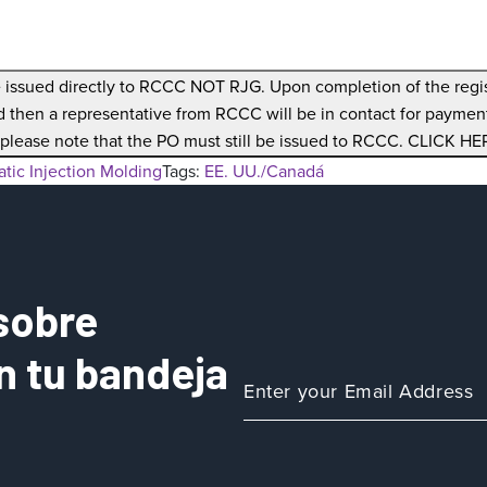
issued directly to RCCC NOT RJG. Upon completion of the regist
d then a representative from RCCC will be in contact for payment
please note that the PO must still be issued to RCCC. CLICK 
tic Injection Molding
Tags:
EE. UU./Canadá
sobre
n tu bandeja