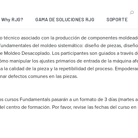
of Systematic Injection 
Why RJG?
GAMA DE SOLUCIONES RJG
SOPORTE
no técnico asociado con la producción de componentes moldeado
fundamentales del moldeo sistemático: diseño de piezas, diseño
 Moldeo Desacoplado. Los participantes son guiados a través de
mo manipular los ajustes primarios de entrada de la máquina afec
cta la calidad de la pieza y la repetibilidad del proceso. Empode
nar defectos comunes en las piezas.
os cursos Fundamentals pasarán a un formato de 3 días (martes 
el centro de formación. Por favor, revise las fechas del curso en