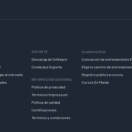
SOPORTE
Academia RJG
Descarga de Software
Colocación de entrenamiento E
d
Contacta a Soporte
Elige tu camino de entrenamie
egar al mercado
Registro público a cursos
INFORMACIÓN ADICIONAL
dades
Cursos En Planta
Política de privacidad
Términos/Impressum
Política de calidad
Certificaciones
Términos y condiciones