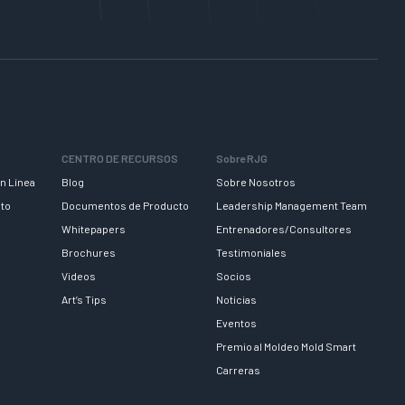
CENTRO DE RECURSOS
Sobre RJG
n Línea
Blog
Sobre Nosotros
nto
Documentos de Producto
Leadership Management Team
Whitepapers
Entrenadores/Consultores
Brochures
Testimoniales
Videos
Socios
Art’s Tips
Noticias
Eventos
Premio al Moldeo Mold Smart
Carreras