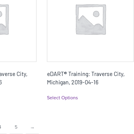
verse City,
eDART® Training: Traverse City,
6
Michigan, 2019-04-16
Select Options
4
5
→