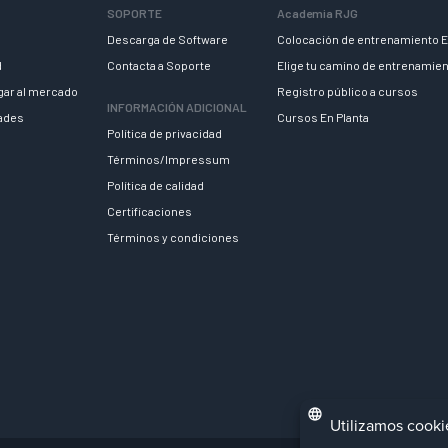
SOPORTE
Academia RJG
Descarga de Software
Colocación de entrenamiento E
d
Contacta a Soporte
Elige tu camino de entrenamie
egar al mercado
Registro público a cursos
INFORMACIÓN ADICIONAL
dades
Cursos En Planta
Política de privacidad
Términos/Impressum
Política de calidad
Certificaciones
Términos y condiciones