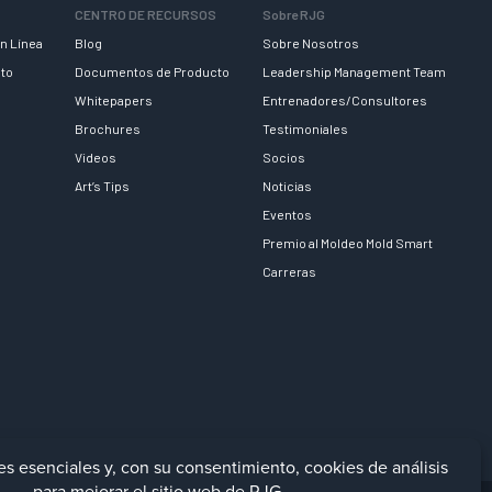
CENTRO DE RECURSOS
Sobre RJG
n Línea
Blog
Sobre Nosotros
nto
Documentos de Producto
Leadership Management Team
Whitepapers
Entrenadores/Consultores
Brochures
Testimoniales
Videos
Socios
Art’s Tips
Noticias
Eventos
Premio al Moldeo Mold Smart
Carreras