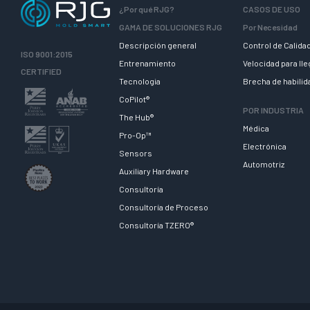
¿Por qué RJG?
CASOS DE USO
GAMA DE SOLUCIONES RJG
Por Necesidad
Descripción general
Control de Calida
ISO 9001:2015
Entrenamiento
Velocidad para ll
CERTIFIED
Tecnologia
Brecha de habili
CoPilot®
POR INDUSTRIA
The Hub®
Médica
Pro-Op™
Electrónica
Sensors
Automotriz
Auxiliary Hardware
Consultoría
Consultoría de Proceso
Consultoría TZERO®