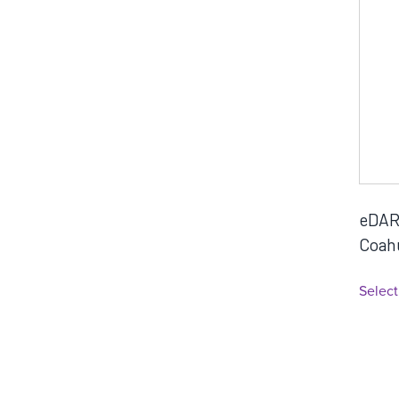
eDART
Coahu
Select