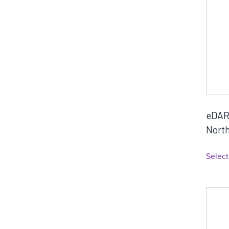
eDART
North
Select