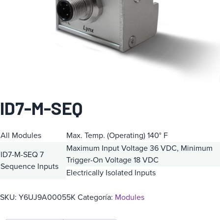
a
ID7-M-SEQ
All Modules
Max. Temp. (Operating) 140° F
Maximum Input Voltage 36 VDC, Minimum
ID7-M-SEQ
7
Trigger-On Voltage 18 VDC
Sequence Inputs
Electrically Isolated Inputs
SKU:
Y6UJ9A00055K
Categoría:
Modules