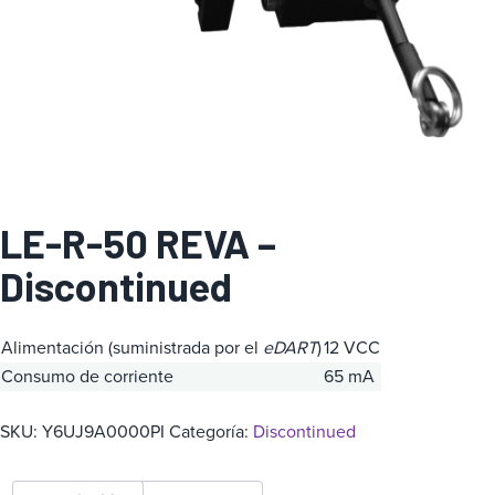
a
LE-R-50 REVA –
Discontinued
Alimentación (suministrada por el
eDART
)
12 VCC
Consumo de corriente
65 mA
SKU:
Y6UJ9A0000PI
Categoría:
Discontinued