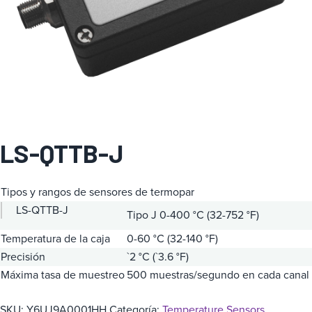
a
LS-QTTB-J
Tipos y rangos de sensores de termopar
LS-QTTB-J
Tipo J 0-400 °C (32-752 °F)
Temperatura de la caja
0-60 °C (32-140 °F)
Precisión
`2 °C (`3.6 °F)
Máxima tasa de muestreo
500 muestras/segundo en cada canal
SKU:
Y6UJ9A0001HH
Categoría:
Temperature Sensors