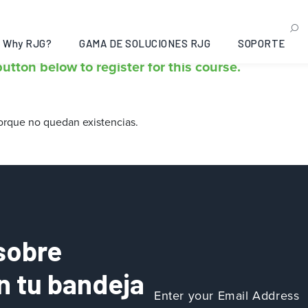
 II
Why RJG?
GAMA DE SOLUCIONES RJG
SOPORTE
utton below to register for this course.
orque no quedan existencias.
sobre
n tu bandeja