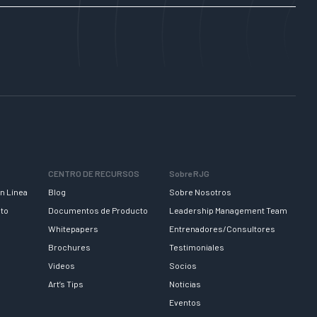
CENTRO DE RECURSOS
Sobre RJG
n Línea
Blog
Sobre Nosotros
nto
Documentos de Producto
Leadership Management Team
Whitepapers
Entrenadores/Consultores
Brochures
Testimoniales
Videos
Socios
Art’s Tips
Noticias
Eventos