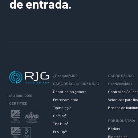
de entrada.
¿Por qué RJG?
CASOS DE USO
GAMA DE SOLUCIONES RJG
Por Necesidad
Descripción general
Control de Calida
ISO 9001:2015
Entrenamiento
Velocidad para ll
CERTIFIED
Tecnologia
Brecha de habili
CoPilot®
POR INDUSTRIA
The Hub®
Médica
Pro-Op™
Electrónica