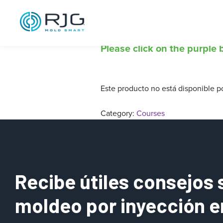
Master Molder®
Please click on the purple b
Este producto no está disponible p
Category:
Courses
Recibe útiles consejos 
moldeo por inyección e