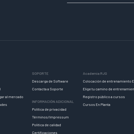
SOPORTE
Academia RJG
Descarga de Software
Colocación de entrenamiento E
d
Contacta a Soporte
Elige tu camino de entrenamie
egar al mercado
Registro público a cursos
INFORMACIÓN ADICIONAL
dades
Cursos En Planta
Política de privacidad
Términos/Impressum
Política de calidad
Certificaciones