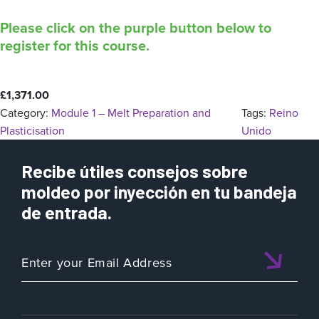
Please click on the purple button below to
register for this course.
£
1,371.00
Category:
Module 1 – Melt Preparation and
Tags:
Reino
Plasticisation
Unido
Recibe útiles consejos sobre
moldeo por inyección en tu bandeja
de entrada.