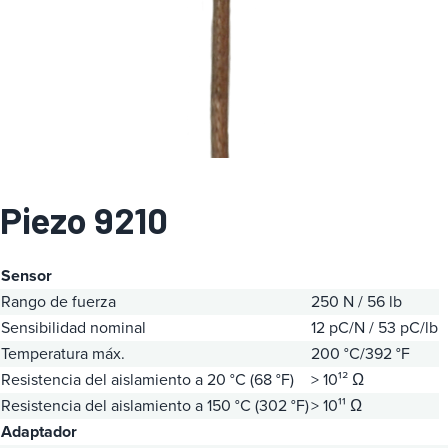
a
Piezo 9210
Sensor
Rango de fuerza
250 N / 56 lb
Sensibilidad nominal
12 pC/N / 53 pC/lb
Temperatura máx.
200 °C/392 °F
Resistencia del aislamiento a 20 °C (68 °F)
> 10¹² Ω
Resistencia del aislamiento a 150 °C (302 °F)
> 10¹¹ Ω
Adaptador