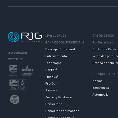
¿Por qué RJG?
CASOS DE USO
GAMA DE SOLUCIONES RJG
Por Necesidad
Descripción general
Control de Calida
ISO 9001:2015
Entrenamiento
Velocidad para ll
CERTIFIED
Tecnologia
Brecha de habili
CoPilot®
POR INDUSTRIA
The Hub®
Médica
Pro-Op™
Electrónica
Sensors
Automotriz
Auxiliary Hardware
Consultoría
Consultoría de Proceso
Consultoría TZERO®