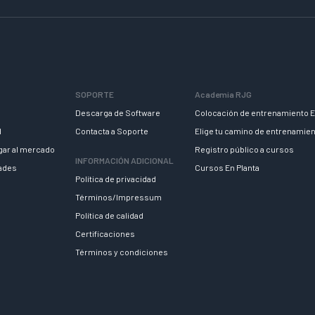
SOPORTE
Academia RJG
Descarga de Software
Colocación de entrenamiento E
d
Contacta a Soporte
Elige tu camino de entrenamie
egar al mercado
Registro público a cursos
INFORMACIÓN ADICIONAL
dades
Cursos En Planta
Política de privacidad
Términos/Impressum
Política de calidad
Certificaciones
Términos y condiciones