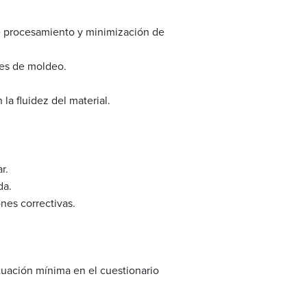
e procesamiento y minimización de
des de moldeo.
 la fluidez del material.
r.
da.
ones correctivas.
tuación mínima en el cuestionario