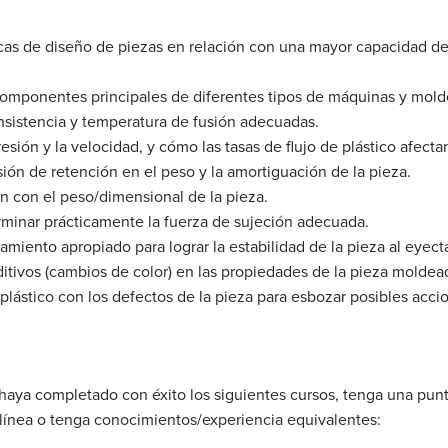
icas de diseño de piezas en relación con una mayor capacidad d
 componentes principales de diferentes tipos de máquinas y mol
sistencia y temperatura de fusión adecuadas.
resión y la velocidad, y cómo las tasas de flujo de plástico afectan
sión de retención en el peso y la amortiguación de la pieza.
n con el peso/dimensional de la pieza.
rminar prácticamente la fuerza de sujeción adecuada.
miento apropiado para lograr la estabilidad de la pieza al eyecta
ditivos (cambios de color) en las propiedades de la pieza moldea
 plástico con los defectos de la pieza para esbozar posibles acci
haya completado con éxito los siguientes cursos, tenga una pun
línea o tenga conocimientos/experiencia equivalentes: