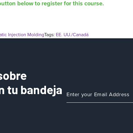
utton below to register for this course.
tic Injection Molding
Tags:
EE. UU./Canadá
sobre
n tu bandeja