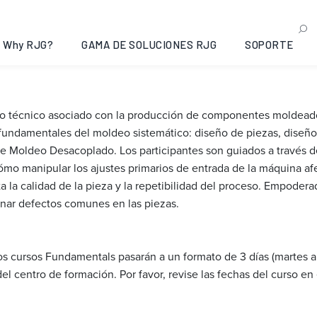
of Systematic Injection 
eorgia, 2020-02-18
Why RJG?
GAMA DE SOLUCIONES RJG
SOPORTE
no técnico asociado con la producción de componentes moldeado
fundamentales del moldeo sistemático: diseño de piezas, diseño
 Moldeo Desacoplado. Los participantes son guiados a través de
mo manipular los ajustes primarios de entrada de la máquina afec
cta la calidad de la pieza y la repetibilidad del proceso. Empode
nar defectos comunes en las piezas.
os cursos Fundamentals pasarán a un formato de 3 días (martes 
el centro de formación. Por favor, revise las fechas del curso en