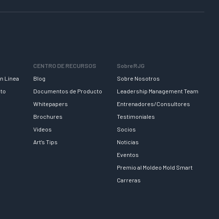
CENTRO DE RECURSOS
Sobre RJG
n Línea
Blog
Sobre Nosotros
nto
Documentos de Producto
Leadership Management Team
Whitepapers
Entrenadores/Consultores
Brochures
Testimoniales
Videos
Socios
Art’s Tips
Noticias
Eventos
Premio al Moldeo Mold Smart
Carreras