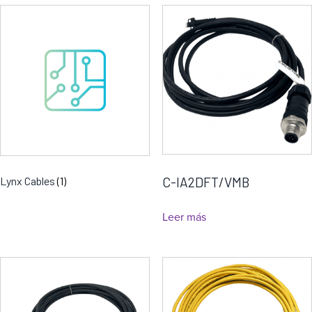
a
C-IA2DFT/VMB
Lynx Cables
(1)
Leer más