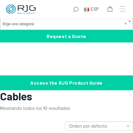
Saltar
S
ESP
al
e
Product Categories
contenido
a
E
×
Elige una categoría
r
l
c
i
Request a Quote
h
g
e
u
n
a
c
Access the RJG Product Guide
a
Cables
t
e
Mostrando todos los 10 resultados
g
o
r
í