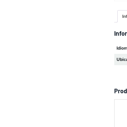
a
In
Info
Idio
Ubic
Prod