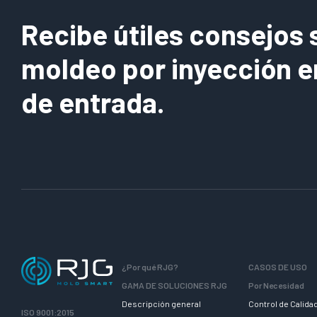
Recibe útiles consejos 
moldeo por inyección e
de entrada.
¿Por qué RJG?
CASOS DE USO
GAMA DE SOLUCIONES RJG
Por Necesidad
Descripción general
Control de Calida
ISO 9001:2015