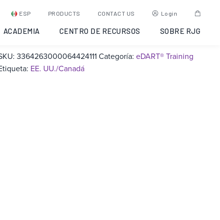
eDART® Training: Traverse
ESP
PRODUCTS
CONTACT US
Login
City, Michigan, 2021-08-10
ACADEMIA
CENTRO DE RECURSOS
SOBRE RJG
SKU:
3364263000064424111
Categoría:
eDART® Training
Etiqueta:
EE. UU./Canadá