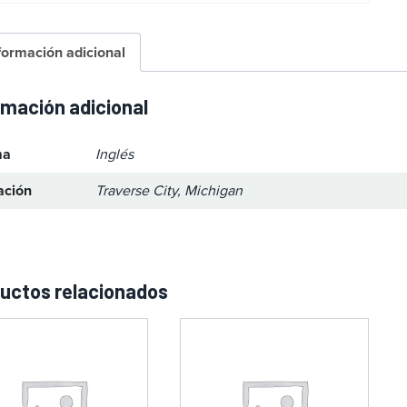
formación adicional
rmación adicional
ma
Inglés
ación
Traverse City, Michigan
uctos relacionados