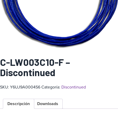
a
C-LW003C10-F –
Discontinued
SKU:
Y6UJ9A0004S6
Categoría:
Discontinued
Descripción
Downloads