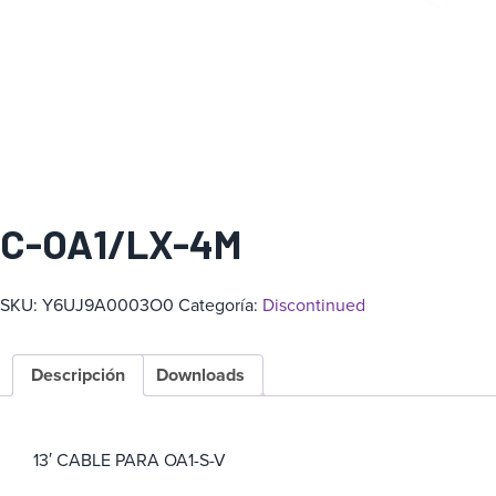
a
C-OA1/LX-4M
SKU:
Y6UJ9A0003O0
Categoría:
Discontinued
Descripción
Downloads
13′ CABLE PARA OA1-S-V