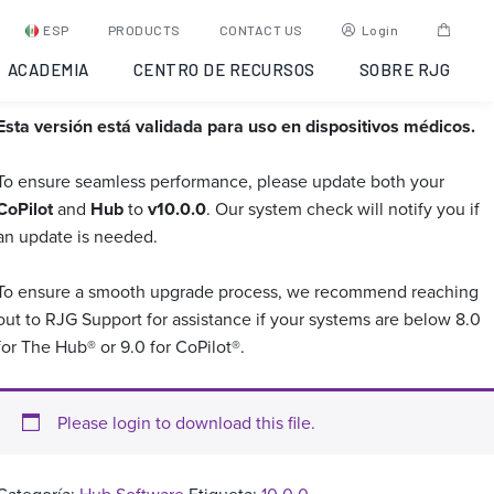
Hub Software 10.0.0 –
ESP
PRODUCTS
CONTACT US
Login
Validado médicamente
ACADEMIA
CENTRO DE RECURSOS
SOBRE RJG
Esta versión está validada para uso en dispositivos médicos.
To ensure seamless performance, please update both your
CoPilot
and
Hub
to
v10.0.0
. Our system check will notify you if
an update is needed.
To ensure a smooth upgrade process, we recommend reaching
out to RJG Support for assistance if your systems are below 8.0
for The Hub® or 9.0 for CoPilot®.
Please login to download this file.