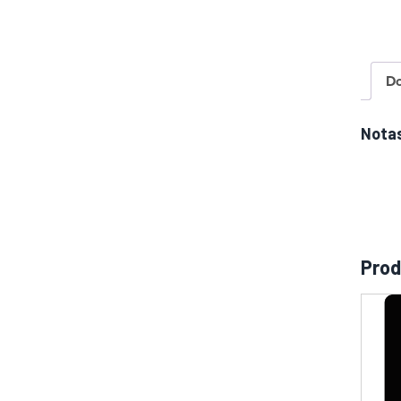
a
D
Notas
Prod