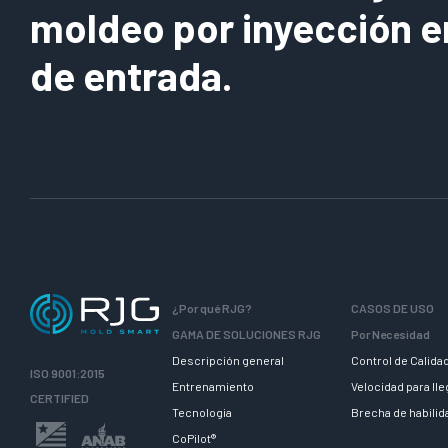
moldeo por inyección e
de entrada.
¿Por qué RJG?
CASOS DE USO
GAMA DE SOLUCIONES RJG
Por Necesidad
Descripción general
Control de Calida
ISO 9001:2015
Entrenamiento
Velocidad para ll
CERTIFIED
Tecnologia
Brecha de habili
CoPilot®