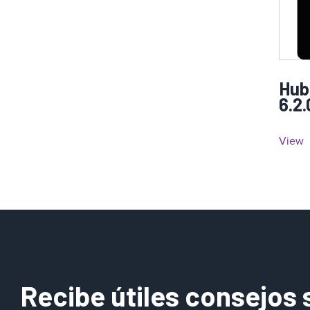
Hub
6.2.
View
Recibe útiles consejos 