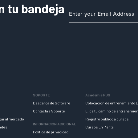
n tu bandeja
SOPORTE
Academia RJG
Descarga de Software
Colocación de entrenamiento E
d
Contacta a Soporte
Elige tu camino de entrenamie
egar al mercado
Registro público a cursos
INFORMACIÓN ADICIONAL
dades
Cursos En Planta
Política de privacidad