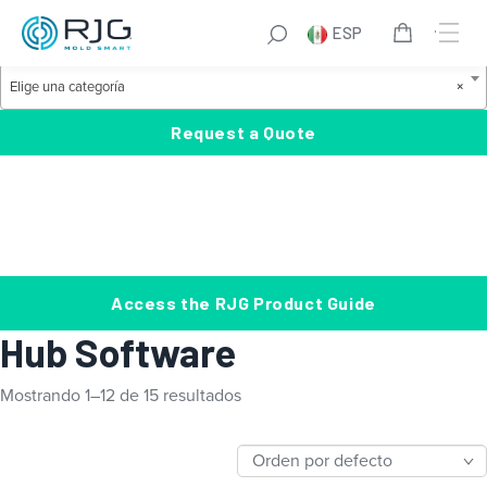
Saltar
S
ESP
al
e
Product Categories
contenido
a
E
Elige una categoría
×
r
l
c
i
Request a Quote
h
g
e
u
n
a
c
Access the RJG Product Guide
a
Hub Software
t
e
Mostrando 1–12 de 15 resultados
g
o
r
í