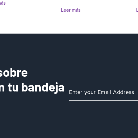
más
Leer más
sobre
n tu bandeja