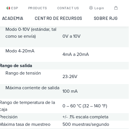
IA1-S-VI-24 – interrumpido
ESP
PRODUCTS
CONTACT US
Login
ACADEMIA
CENTRO DE RECURSOS
SOBRE RJG
Rango de entrada
Modo 0-10V (estándar, tal
como se envía)
0V a 10V
Modo 4-20mA
4mA a 20mA
Rango de salida
Rango de tensión
23-26V
Máxima corriente de salida
100 mA
Rango de temperatura de la
0 – 60 °C (32 – 140 °F)
caja
Precisión
+/- .1% escala completa
Máxima tasa de muestreo
500 muestras/segundo