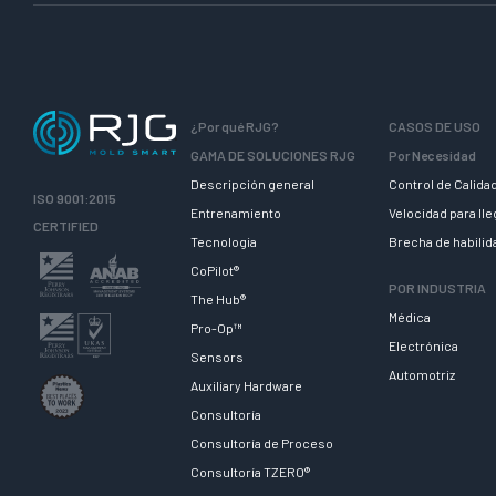
¿Por qué RJG?
CASOS DE USO
GAMA DE SOLUCIONES RJG
Por Necesidad
Descripción general
Control de Calida
ISO 9001:2015
Entrenamiento
Velocidad para ll
CERTIFIED
Tecnologia
Brecha de habili
CoPilot®
POR INDUSTRIA
The Hub®
Médica
Pro-Op™
Electrónica
Sensors
Automotriz
Auxiliary Hardware
Consultoría
Consultoría de Proceso
Consultoría TZERO®