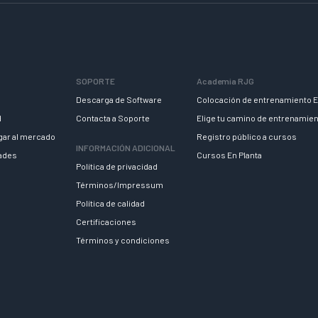
SOPORTE
Academia RJG
Descarga de Software
Colocación de entrenamiento E
d
Contacta a Soporte
Elige tu camino de entrenamie
egar al mercado
Registro público a cursos
INFORMACIÓN ADICIONAL
dades
Cursos En Planta
Política de privacidad
Términos/Impressum
Política de calidad
Certificaciones
Términos y condiciones