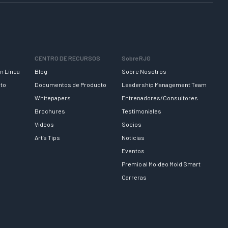
CENTRO DE RECURSOS
Sobre RJG
n Línea
Blog
Sobre Nosotros
nto
Documentos de Producto
Leadership Management Team
Whitepapers
Entrenadores/Consultores
Brochures
Testimoniales
Videos
Socios
Art’s Tips
Noticias
Eventos
Premio al Moldeo Mold Smart
Carreras