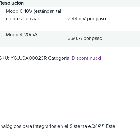
Resolución
Modo 0-10V (estándar, tal
como se envía)
2.44 mV por paso
Modo 4-20mA
3.9 uA por paso
SKU:
Y6UJ9A00023R
Categoría:
Discontinued
alógicos para integrarlos en el Sistema e
DART
. Este