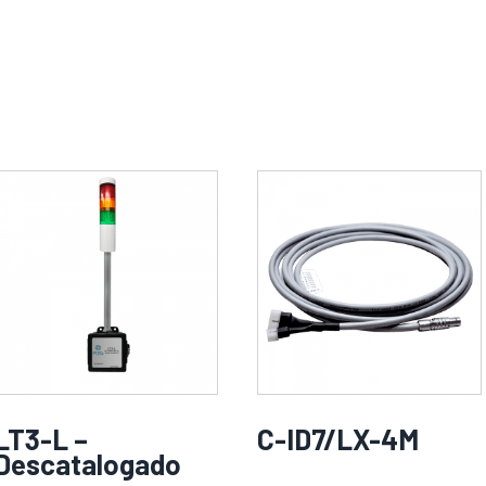
LT3-L –
C-ID7/LX-4M
Descatalogado