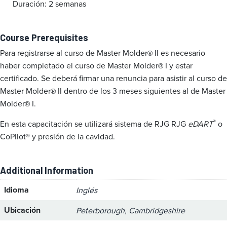
Duración: 2 semanas
Course Prerequisites
Para registrarse al curso de Master Molder
II es necesario
®
haber completado el curso de Master Molder
I y estar
®
certificado. Se deberá firmar una renuncia para asistir al curso de
Master Molder
II dentro de los 3 meses siguientes al de Master
®
Molder
I.
®
®
En esta capacitación se utilizará sistema de RJG RJG
eDART
o
CoPilot® y presión de la cavidad.
Additional Information
Idioma
Inglés
Ubicación
Peterborough, Cambridgeshire