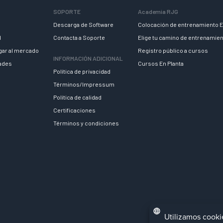
SOPORTE
Academia RJG
Descarga de Software
Colocación de entrenamiento E
d
Contacta a Soporte
Elige tu camino de entrenamie
egar al mercado
Registro público a cursos
INFORMACIÓN ADICIONAL
dades
Cursos En Planta
Política de privacidad
Términos/Impressum
Política de calidad
Certificaciones
Términos y condiciones