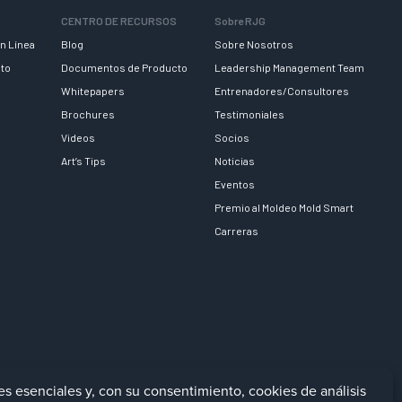
CENTRO DE RECURSOS
Sobre RJG
n Línea
Blog
Sobre Nosotros
nto
Documentos de Producto
Leadership Management Team
Whitepapers
Entrenadores/Consultores
Brochures
Testimoniales
Videos
Socios
Art’s Tips
Noticias
Eventos
Premio al Moldeo Mold Smart
Carreras