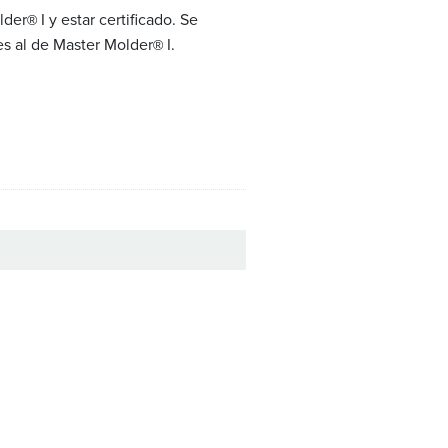
lder
I y estar certificado. Se
®
es al de Master Molder
I.
®