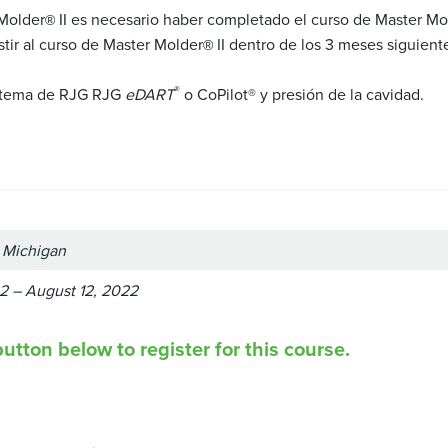
 Molder
II es necesario haber completado el curso de Master Mo
®
stir al curso de Master Molder
II dentro de los 3 meses siguient
®
®
sistema de RJG RJG
eDART
o CoPilot® y presión de la cavidad.
, Michigan
2 – August 12, 2022
utton below to register for this course.