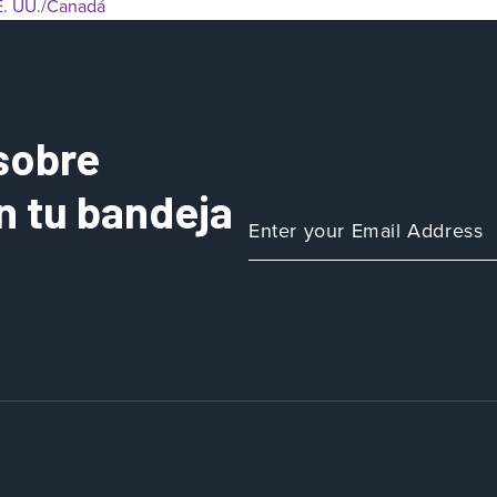
E. UU./Canadá
sobre
n tu bandeja