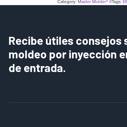
Category:
Master Molder® II
Tags:
E
Recibe útiles consejos 
moldeo por inyección e
de entrada.