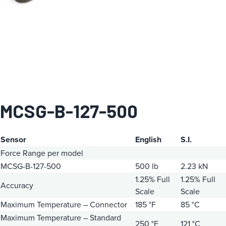
a
MCSG-B-127-500
Sensor
English
S.I.
Force Range per model
MCSG-B-127-500
500 lb
2.23 kN
1.25% Full
1.25% Full
Accuracy
Scale
Scale
Maximum Temperature – Connector
185 °F
85 °C
Maximum Temperature – Standard
250 °F
121 °C