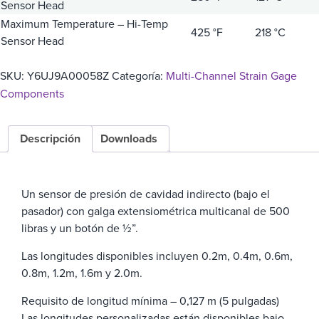
Sensor Head
Maximum Temperature – Hi-Temp
425 °F
218 °C
Sensor Head
SKU:
Y6UJ9A00058Z
Categoría:
Multi-Channel Strain Gage
Components
Descripción
Downloads
Un sensor de presión de cavidad indirecto (bajo el
pasador) con galga extensiométrica multicanal de 500
libras y un botón de ½”.
Las longitudes disponibles incluyen 0.2m, 0.4m, 0.6m,
0.8m, 1.2m, 1.6m y 2.0m.
Requisito de longitud mínima – 0,127 m (5 pulgadas)
Las longitudes personalizadas están disponibles bajo